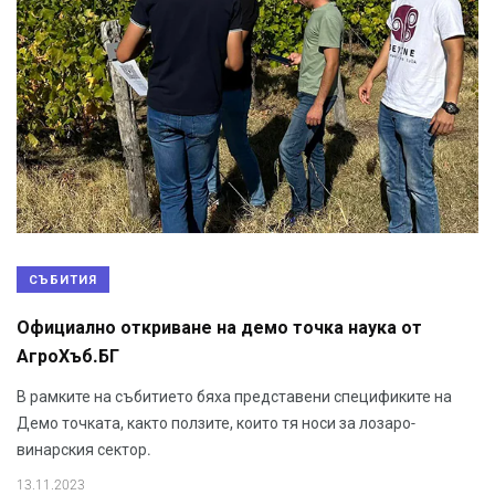
СЪБИТИЯ
Официално откриване на демо точка наука от
АгроХъб.БГ
В рамките на събитието бяха представени спецификите на
Демо точката, както ползите, които тя носи за лозаро-
винарския сектор.
13.11.2023