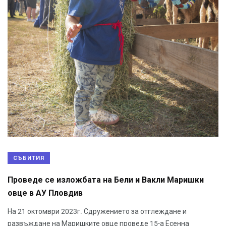
СЪБИТИЯ
Проведе се изложбата на Бели и Вакли Маришки
овце в АУ Пловдив
На 21 октомври 2023г. Сдружението за отглеждане и
развъждане на Маришките овце проведе 15-а Есенна