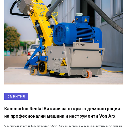
СЪБИТИЯ
Kammarton Rental Ви кани на открита демонстрация
на професионални машини и инструменти Von Arx
За пръв път в България Von Arx ще покаже в действие голяма