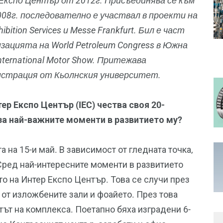
Експо Център от 2012г. Присъединява се към
008г. последователно е участвал в проекти на
ibition Services и Messe Frankfurt. Бил е част
лизацията на World Petroleum Congress в Южна
ternational Motor Show. Притежава
истрация от Кьолнския университет.
ер Експо Център (IEC) чества своя 20-
за най-важните моменти в развитието му?
на 15-и май. В зависимост от гледната точка,
 Сред най-интересните моменти в развитието
то на Интер Експо Център. Това се случи през
е от изложбените зали и фоайето. През това
ът на комплекса. Поетапно бяха изградени 6-