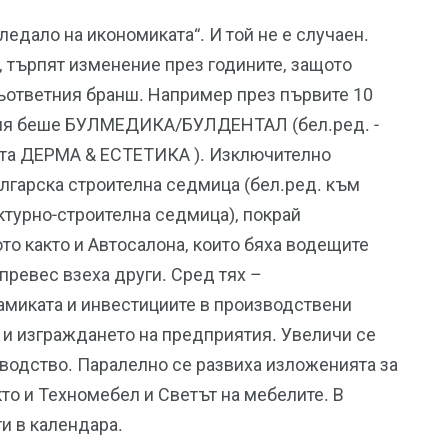
ледало на икономиката“. И той не е случаен.
, търпят изменение през годините, защото
ъответния бранш. Например през първите 10
ения беше БУЛМЕДИКА/БУЛДЕНТАЛ (бел.ред. -
ката ДЕРМА & ЕСТЕТИКА ). Изключително
ългарска строителна седмица (бел.ред. към
ктурно-строителна седмица), покрай
то както и Автосалона, които бяха водещите
превес взеха други. Сред тях –
амиката и инвестициите в производствени
и изграждането на предприятия. Увеличи се
зводство. Паралелно се развиха изложенията за
то и Техномебел и Светът на мебелите. В
ти в календара.