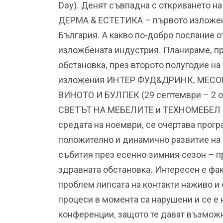
Day). Денят съвпадна с откриването
ДЕРМА & EСТЕТИКА – първото изложение
България. А какво по-добро послание о
изложбената индустрия. Планираме, пр
обстановка, през второто полугодие на
изложения ИНТЕР ФУД&ДРИНК, МЕСО
ВИНОТО И БУЛПЕК (29 септември – 2 ок
СВЕТЪТ НА МЕБЕЛИТЕ и ТЕХНОМЕБЕЛ (10
средата на ноември, се очертава прогр
положително и динамично развитие на
събития през есенно-зимния сезон – п
здравната обстановка. Интересен е фак
проблем липсата на контакти наживо и
процеси в момента са нарушени и се е
конференции, защото те дават възможн