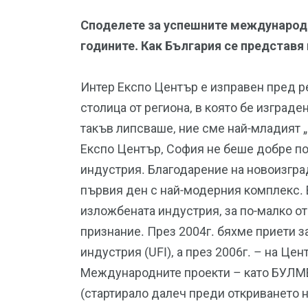
Споделете за успешните международни
годините. Как България се представя
Интер Експо Център е изправен пред р
столица от региона, в която бе изграде
такъв липсваше, ние сме най-младият „
Експо Център, София не беше добре п
индустрия. Благодарение на новоизград
първия ден с най-модерния комплекс. 
изложбената индустрия, за по-малко о
признание. През 2004г. бяхме приети з
индустрия (UFI), а през 2006г. – на Ц
Международните проекти – като БУ
(стартирало далеч преди откриването н