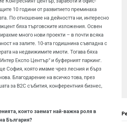
ие Конгресният център, заработи и офис-
ащите 10 години от развитието преминаха
зата. По отношение на дейността ни, интересно
 акцент бяха търговските изложения. Освен
ирахме много нови проекти – в почти всяка
ост на залите. 10-ата годишнина съвпадна с
ерата на недвижимите имоти. Тогава бяха
„Интер Експо Център“ и буферният паркинг.
ще София, която имаме чрез лесния и бърз
чова. Благодарение на всичко това, през
ата за B2C събития, конферентния бизнес,
енията, които заемат най-важна роля в
Р
на България?