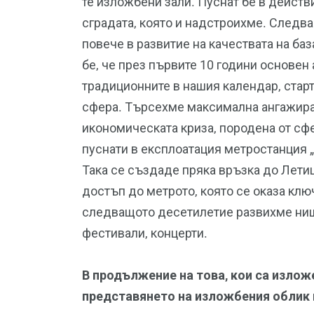
те изложбени зали. Пуснат бе в действ
сградата, която и надстроихме. Следв
повече в развитие на качествата на ба
бе, че през първите 10 години основен
традиционните в нашия календар, старт
сфера. Търсехме максимална ангажиран
икономическата криза, породена от сф
пуснати в експлоатация метростанция 
Така се създаде пряка връзка до Лети
достъп до метрото, която се оказа клю
следващото десетилетие развихме ниш
фестивали, концерти.
В продължение на това, кои са излож
представянето на изложбения облик 