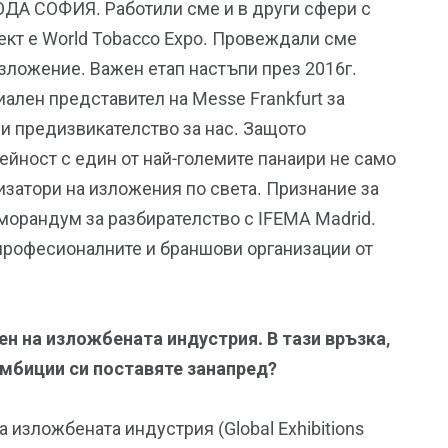
ОДА СОФИЯ. Работили сме и в други сфери с
ект е World Tobacco Expo. Провеждали сме
изложение. Важен етап настъпи през 2016г.
ален представител на Messe Frankfurt за
 и предизвикателство за нас. Защото
йност с един от най-големите панаири не само
изатори на изложения по света. Признание за
еморандум за разбирателство с IFEMA Madrid.
 професионалните и браншови организации от
н на изложбената индустрия. В тази връзка,
амбиции си поставяте занапред?
 изложбената индустрия (Global Exhibitions