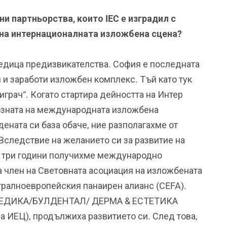
 партньорства, които IEC e изградил с
 на интернационалната изложбена сцена?
едица предизвикателства. София е последната
н и заработи изложбен комплекс. Тъй като тук
играч“. Когато стартира дейността на Интер
озната на международната изложбена
ената си база обаче, ние разполагахме от
Вследствие на желанието си за развитие на
т три години получихме международно
а член на Световната асоциация на изложбената
ентралноевропейския панаирен алианс (CEFA).
ЛМЕДИКА/БУЛДЕНТАЛ/ ДЕРМА & ЕСТЕТИКА
а ИЕЦ), продължиха развитието си. След това,