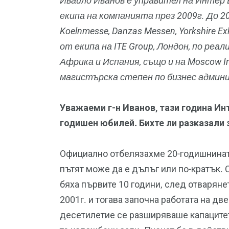
Ивайло Иванов е управител на Интер 
екипа на компанията през 2009г. До 2
Koelnmesse, Danzas Messen, Yorkshire Exh
от екипа на ITE Group, Лондон, по реа
Африка и Испания, също и на Moscow In
магистърска степен по бизнес админ
Уважаеми г-н Иванов, тази година Инт
годишен юбилей. Бихте ли разказали 
Официално отбелязахме 20-годишнината 
пътят може да е дълъг или по-кратък.
бяха първите 10 години, след отваряне
2001г. и тогава започна работата на дв
десетилетие се разширяваше капацитет