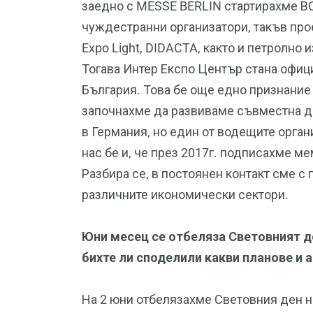
заедно с MESSE BERLIN стартирахме В
чуждестранни организатори, такъв про
Expo Light, DIDACTA, както и петролно 
Тогава Интер Експо Център стана офици
България. Това бе още едно признание
започнахме да развиваме съвместна де
в Германия, но един от водещите орган
нас бе и, че през 2017г. подписахме м
Разбира се, в постоянен контакт сме с
различните икономически сектори.
Юни месец се отбеляза Световният де
бихте ли споделили какви планове и 
На 2 юни отбелязахме Световния ден на