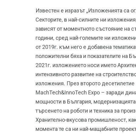
Известен е изразът „Изложенията са ог
Секторите, в най-силните ни изложения
зависят от моментното състояние на с
години, сред най-големите ни излож
от 2019г. към него е добавена темати
положителни бяха и показателите на Б
2021г. изложението носи името Архите
интензивното развитие на строителство
изложения. През второто десетилетие 
MachTech&InnoTech Expo – заради дин
мощности в България, модернизацията 
търсенето на роботи и техника за прои
Хранително-вкусова промишленост, как
момента те са ни най-мащабните проек