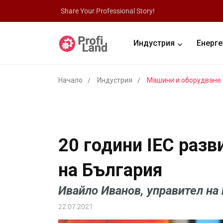
Share Your Professional Story!
Индустрия
Енерге
Начало
Индустрия
Машини и оборудване
20 години IEC раз
на България
Ивайло Иванов, управител на
22.07.2021