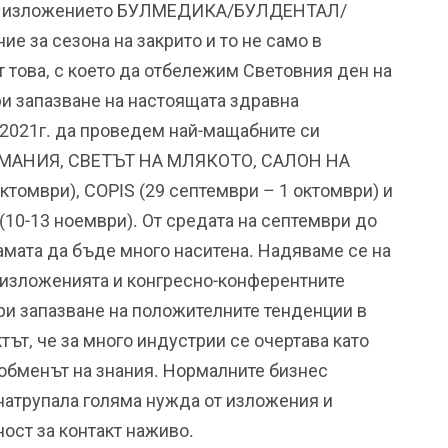
 на изложението БУЛМЕДИКА/БУЛДЕНТАЛ/
 за сезона на закрито и то не само в
т това, с което да отбележим Световния ден на
и запазване на настоящата здравна
 2021г. да проведем най-мащабните си
МАНИЯ, СВЕТЪТ НА МЛЯКОТО, САЛОН НА
томври), COPIS (29 септември – 1 октомври) и
-13 ноември). От средата на септември до
амата да бъде много наситена. Надяваме се на
 изложенията и конгресно-конферентните
ри запазване на положителните тенденции в
тът, че за много индустрии се очертава като
 обменът на знания. Нормалните бизнес
 натрупала голяма нужда от изложения и
ост за контакт наживо.