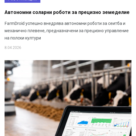
Автономни соларни роботи за прецизно земеделие
FarmDroid успешно внедрява автономни роботи за сеитба и
механично плевене, предназначени за прецизно управление
на полски култури
8.04.2026