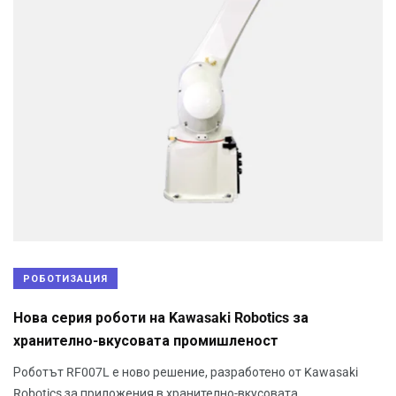
РОБОТИЗАЦИЯ
Нова серия роботи на Kawasaki Robotics за
хранително-вкусовата промишленост
Роботът RF007L е ново решение, разработено от Kawasaki
Robotics за приложения в хранително-вкусовата