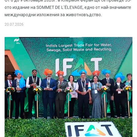
От 6 до 9 октомври 2026г. в Клермон Феран ще се проведе 35-
ото издание на SOMMET DE L’ÉLEVAGE, едно от най-значимите
международни изложения за животновъдство.
20.07.2026