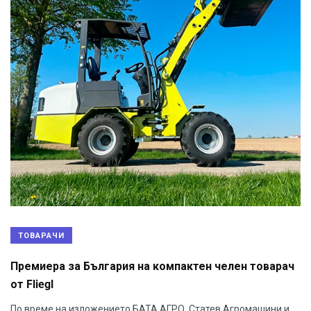
ТОВАРАЧИ
Премиера за България на компактен челен товарач
от Fliegl
По време на изложението БАТА АГРО, Статев Агромашини и