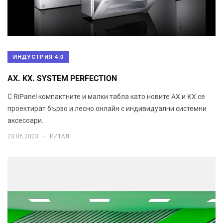
ИНДУСТРИЯ 4.0
AX. KX. SYSTEM PERFECTION
С RiPanel компактните и малки табла като новите AX и KX се
проектират бързо и лесно онлайн с индивидуални системни
аксесоари.
.
23.06.2023
РИТАЛ