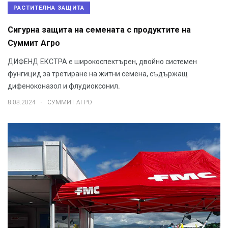
РАСТИТЕЛНА ЗАЩИТА
Сигурна защита на семената с продуктите на
Суммит Агро
ДИФЕНД ЕКСТРА е широкоспектърен, двойно системен
фунгицид за третиране на житни семена, съдържащ
дифеноконазол и флудиоксонил.
.
8.08.2024
СУММИТ АГРО