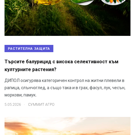
РАСТИТЕЛНА ЗАЩИТА
Търсите балурицид с висока селективност към
културните растения?
ДИПОЛ осигурява категоричен контрол на житни плевели в
рапица, слънчоглед, a също така и в грах, фасул, лук, чесън,
моркови, памук.
.
5.05.2026
СУММИТ АГРО