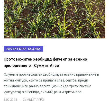
РАСТИТЕЛНА ЗАЩИТА
Протовожитен хербицид флуент за есенно
приложение от Суммит Агро
Флуент е противожитен хербицид за есенно приложение в
житни култури, който се прилага след сеитба, преди
поникване, или ранно-вегетационно (до трети лист на
културата) в пшеница, ечемик, ръж и тритикале.
.
3.09.2024
СУММИТ АГРО