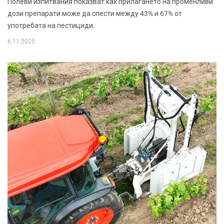
Полеви изпитвания показват как прилагането на променливи
дози препарати може да спести между 43% и 67% от
употребата на пестициди.
6.11.2025