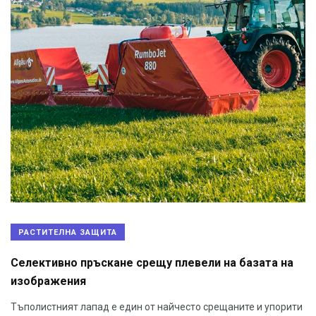
РАСТИТЕЛНА ЗАЩИТА
Селективно пръскане срещу плевели на базата на
изображения
Тъполистният лапад е един от найчесто срещаните и упорити