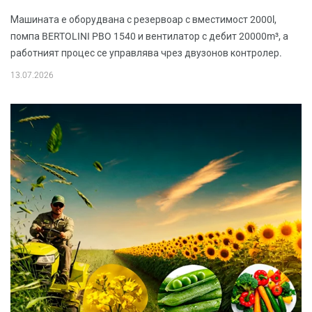
Машината е оборудвана с резервоар с вместимост 2000l,
помпа BERTOLINI PBO 1540 и вентилатор с дебит 20000m³, а
работният процес се управлява чрез двузонов контролер.
13.07.2026