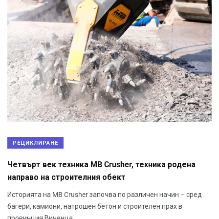
РЕЦИКЛИРАНЕ
Четвърт век техника MB Crusher, техника родена
направо на строителния обект
Историята на MB Crusher започва по различен начин – сред
багери, камиони, натрошен бетон и строителен прах в
провинция Виченца.