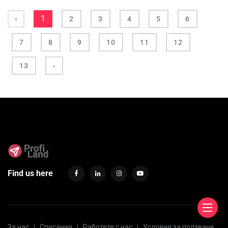
‹
1
2
3
4
5
6
7
8
9
10
11
12
13
›
Find us here
За нас
Списания
Работете с нас
Условия за ползване