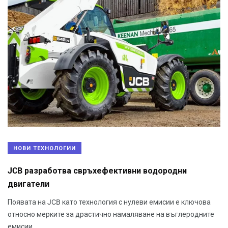
НОВИ ТЕХНОЛОГИИ
JCB разработва свръхефективни водородни
двигатели
Появата на JCB като технология с нулеви емисии е ключова
относно мерките за драстично намаляване на въглеродните
емисии.