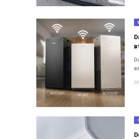
D
в
Da
в
20
D