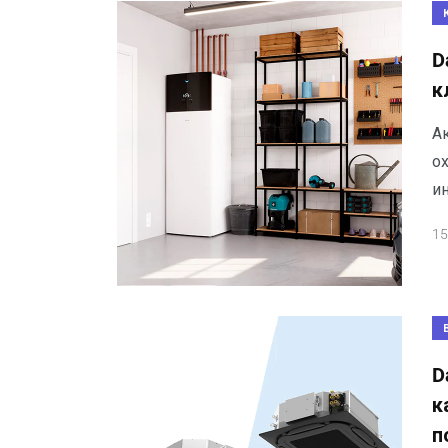
D
к
А
о
ин
15
D
к
п