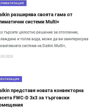
КЛИМАТИЗАЦИЯ
aikin разширява своята гама от
лиматични системи Multi+
ко търсите цялостно решение за отопление,
хлаждане и топла вода, може да ви заинтересува
овативната система на Daikin Multi+,
.05.2025
ВЕНТИЛАЦИЯ
aikin представя новата конвекторна
асета FWC-D 3x3 за търговски
омещения