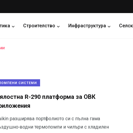
тика
Строителство
Инфраструктура
Селск
еми
ПОМПЕНИ СИСТЕМИ
ялостна R-290 платформа за ОВК
риложения
aikin разширява портфолиото си с пълна гама
ъздушно-водни термопомпи и чилъри с хладилен