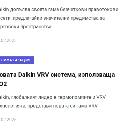
aikin допълва своята гама безчеткови правотокови
асети, предлагайки значителни предимства за
ърговски пространства
.02.2025
КЛИМАТИЗАЦИЯ
овата Daikin VRV система, използваща
O2
ikin, глобалният лидер в термопомпите и VRV
хнологията, представи новата си гама VRV
.02.2025