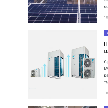
о
10
Н
D
С 
kW
р
т
18