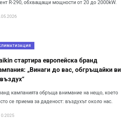
гент R-290, обхващащи мощности от 20 до 2000kW.
.05.2026
КЛИМАТИЗАЦИЯ
aikin стартира европейска бранд
ампания: „Винаги до вас, обгръщайки ви
 въздух“
ранд кампанията обръща внимание на нещо, което
сто се приема за даденост: въздухът около нас.
10.2025