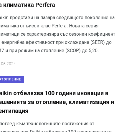
а климатика Perfera
aikin представи на пазара следващото поколение на
иматика от висок клас Perfera. Новата серия
лиматици се характеризира със сезонен коефициент
а енергийна ефективност при охлаждане (SEER) до
47 и при режим на отопление (SCOP) до 5,20.
.05.2024
ОТОПЛЕНИЕ
aikin отбелязва 100 години иновации в
ешенията за отопление, климатизация и
ентилация
 поглед към технологичните постижения от
зминалия век Daikin отбелязва 100-годишнината от