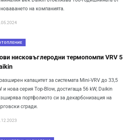
сноваването на компанията.
.05.2024
ОТОПЛЕНИЕ
ови нисковъглеродни термопомпи VRV 5
aikin
разширен капацитет за системата Mini-VRV до 33,5
 и нова серия Top-Blow, достигаща 56 kW, Daikin
азширява портфолиото си за декарбонизация на
ърговски сгради.
.12.2023