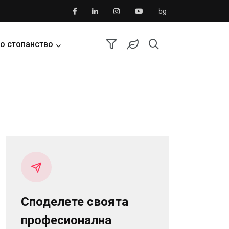
bg
о стопанство
Споделете своята
професионална