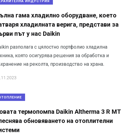
ХРАНИТЕЛНА ИНДУСТРИЯ
ълна гама хладилно оборудване, което
атваря хладилната верига, представи за
ърви път у нас Daikin
ikin разполага с цялостно портфолио хладилна
хника, която осигурява решения за обработка и
хранение на реколта, производство на храна.
.11.2023
ОТОПЛЕНИЕ
овата термопомпа Daikin Altherma 3 R MT
леснява обновяването на отоплителни
истеми