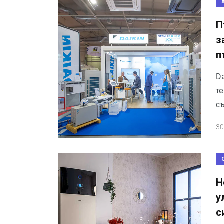
П
з
п
Da
те
съ
30
Н
у
с