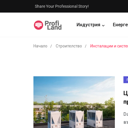
Share Your Professional Story!
Индустрия
Енерге
Начало
Строителство
Инсталации и сист
Ц
п
D
в