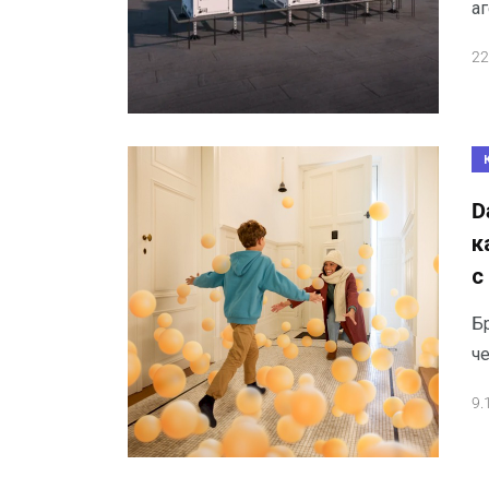
а
22
D
к
с
Б
че
9.