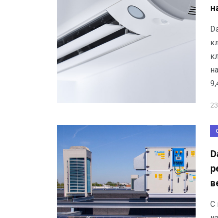
н
D
кл
к
н
9,
23
D
р
в
С
и