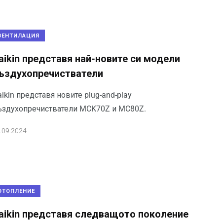
ВЕНТИЛАЦИЯ
aikin представя най-новите си модели
ъздухопречистватели
ikin представя новите plug-and-play
ъздухопречистватели MCK70Z и MC80Z.
.09.2024
ОТОПЛЕНИЕ
aikin представя следващото поколение