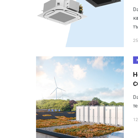
D
к
т
25
Н
C
Da
те
12