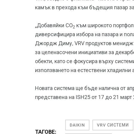
камък в прехода към бъдещия пазар за
„Добавяйки CO
към широкото портфоли
2
диверсифицира избора на пазара и пола
Джордж Диму, VRV продуктов мениджър 
за целенасочени инициативи за декарб
обекти, като се фокусира върху систем
използването на естествени хладилни а
Новата система ще бъде налична от апри
представенa на ISH25 от 17 до 21 март 2
DAIKIN
VRV СИСТЕМИ
ТАГОВЕ: