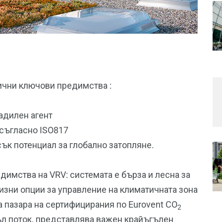
лични ключови предимства :
адилен агент
 съгласно ISO817
сък потенциал за глобално затопляне.
имства на VRV: системата е бърза и лесна за
зни опции за управление на климатичната зона
а пазара на сертифицирания по Eurovent CO
2
гъл поток, представлява важен крайъгълен