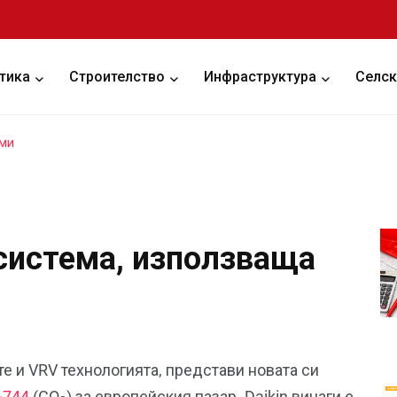
тика
Строителство
Инфраструктура
Селск
еми
 система, използваща
те и VRV технологията, представи новата си
-744
(CO
) за европейския пазар. Daikin винаги е