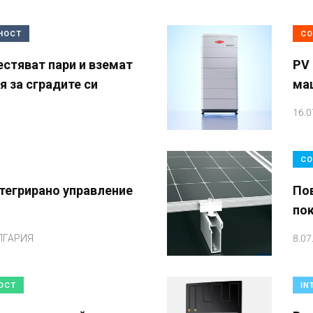
НОСТ
СО
естяват пари и вземат
PV 
 за сградите си
ма
16.0
СО
тегрирано управление
По
по
ЛГАРИЯ
8.07
ОСТ
IN