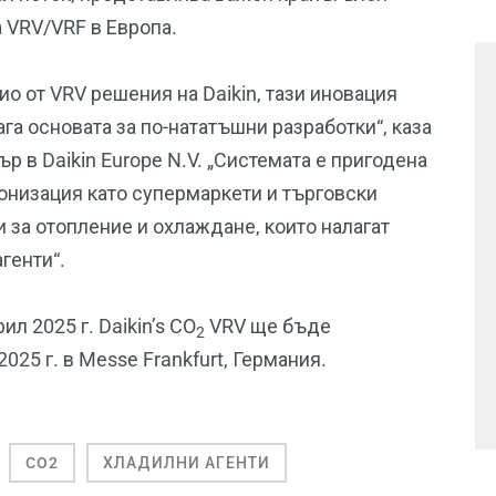
 VRV/VRF в Европа.
о от VRV решения на Daikin, тази иновация
га основата за по-нататъшни разработки“, каза
в Daikin Europe N.V. „Системата е пригодена
онизация като супермаркети и търговски
и за отопление и охлаждане, които налагат
генти“.
л 2025 г. Daikin’s CO
VRV ще бъде
2
025 г. в Messe Frankfurt, Германия.
CO2
ХЛАДИЛНИ АГЕНТИ