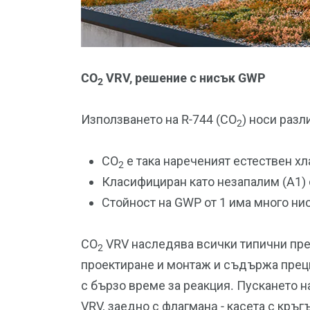
CO
VRV, решение с нисък GWP
2
Използването на R-744 (CO
) носи раз
2
CO
е така нареченият естествен хл
2
Класифициран като незапалим (A1)
Стойност на GWP от 1 има много ни
CO
VRV наследява всички типични пред
2
проектиране и монтаж и съдържа преци
с бързо време за реакция. Пускането н
VRV, заедно с флагманa - касета с кръ