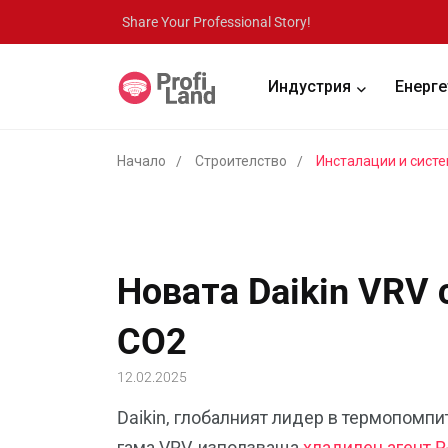
Share Your Professional Story!
Индустрия
Енерге
Начало
Строителство
Инсталации и сист
Новата Daikin VRV
CO2
12.02.2025
Daikin, глобалният лидер в термопомпи
гама VRV, използваща
хладилен агент R