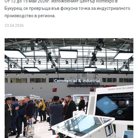
От 12 до 15 май 2026г. изложбеният център Romexpo в
Букурещ се превръща във фокусна точка за индустриалното
производство в региона.
23.04.2026