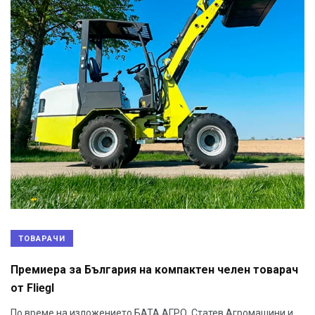
ТОВАРАЧИ
Премиера за България на компактен челен товарач
от Fliegl
По време на изложението БАТА АГРО, Статев Агромашини и