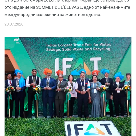
От 6 до 9 октомври 2026г. в Клермон Феран ще се проведе 35-
ото издание на SOMMET DE L’ÉLEVAGE, едно от най-значимите
международни изложения за животновъдство.
20.07.2026