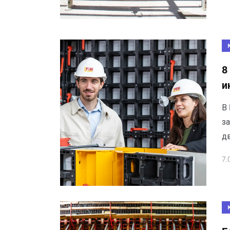
8
и
В 
за
дв
7.