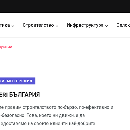
тика
Строителство
Инфраструктура
Селск
рукции
ФИРМЕН ПРОФИЛ
ERI БЪЛГАРИЯ
ие правим строителството по-бързо, по-ефективно и
-безопасно. Това, което ни движи, е да
редоставяме на своите клиенти най-добрите