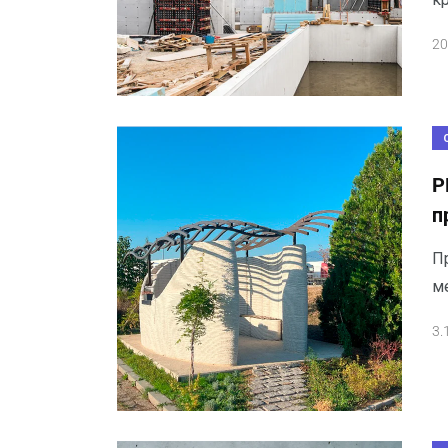
20
P
п
П
ме
3.