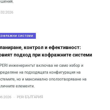
ешения.
.02.2026
КОФРАЖНИ СИСТЕМИ
ланиране, контрол и ефективност:
овият подход при кофражните системи
 PERI инженерингът включва не само избор и
пределяне на подходящата конфигурация на
истемите, но и максимално оползотворяване на
аличните елементи.
.
06.2026
PERI БЪЛГАРИЯ