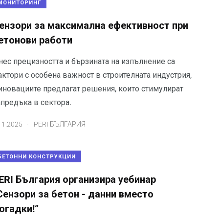
МОНИТОРИНГ
ензори за максимална ефективност при
етонови работи
нес прецизността и бързината на изпълнение са
ктори с особена важност в строителната индустрия,
 иновациите предлагат решения, които стимулират
апредъка в сектора.
.
11.2025
PERI БЪЛГАРИЯ
БЕТОННИ КОНСТРУКЦИИ
ERI България организирa уебинар
Сензори за бетон - данни вместо
огадки!“