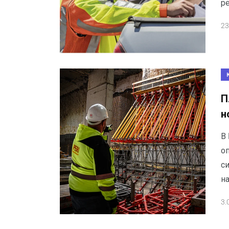
р
23
П
н
В
о
с
н
3.