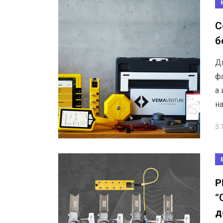
С
б
Д
фа
а
н
3.
P
“
д