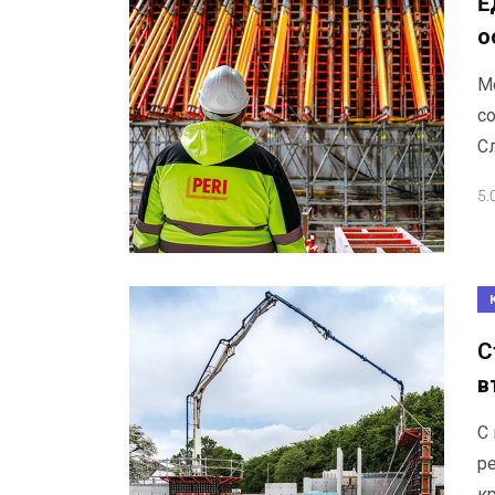
E
о
М
с
С
5.
С
в
С
ре
к