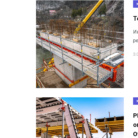
Т
И
р
3.
P
о
O