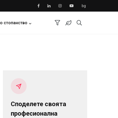
bg
о стопанство
Споделете своята
професионална