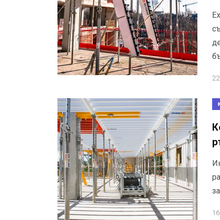
Ex
с
д
б
22
К
р
И
р
з
16