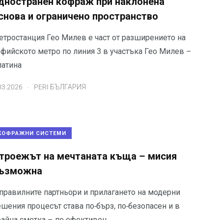
дностранен кофраж при наклонена
снова и ограничено пространство
етростанция Гео Милев е част от разширението на
офийското метро по линия 3 в участъка Гео Милев –
латина
.
03.2026
PERI БЪЛГАРИЯ
КОФРАЖНИ СИСТЕМИ
троежът на мечтаната къща – мисия
ъзможна
 правилните партньори и прилагането на модерни
шения процесът става по-бърз, по-безопасен и в
райна сметка – по-ефективен.