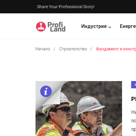
Share Your Professional Story!
Индустрия
Енерге
Начало
Строителство
Фундамент и конст
P
Н
по
п