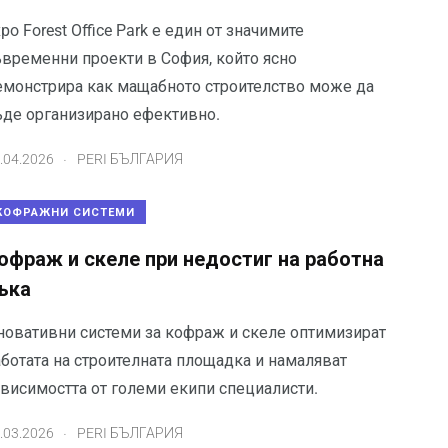
po Forest Office Park е един от значимите
ъвременни проекти в София, който ясно
емонстрира как мащабното строителство може да
ъде организирано ефективно.
.
.04.2026
PERI БЪЛГАРИЯ
КОФРАЖНИ СИСТЕМИ
офраж и скеле при недостиг на работна
ъка
новативни системи за кофраж и скеле оптимизират
аботата на строителната площадка и намаляват
ависимостта от големи екипи специалисти.
.
.03.2026
PERI БЪЛГАРИЯ