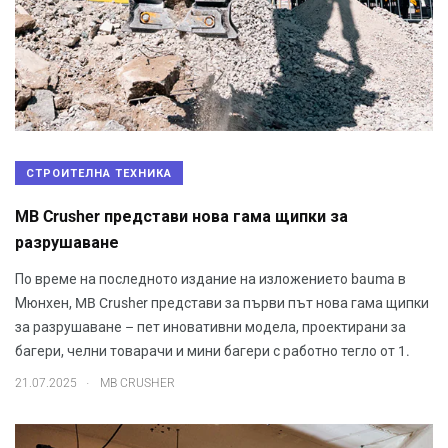
СТРОИТЕЛНА ТЕХНИКА
MB Crusher представи нова гама щипки за
разрушаване
По време на последното издание на изложението bauma в
Мюнхен, MB Crusher представи за първи път нова гама щипки
за разрушаване – пет иновативни модела, проектирани за
багери, челни товарачи и мини багери с работно тегло от 1.
.
21.07.2025
MB CRUSHER