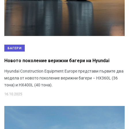
БАГЕРИ
Новото поколение верижни багери на Hyundai
Hyundai Construction Equipment Europe представи първите два
модела от новото поколение верижни багери – HX360L (36
тона) и HX400L (40 тона).
16.10.2025