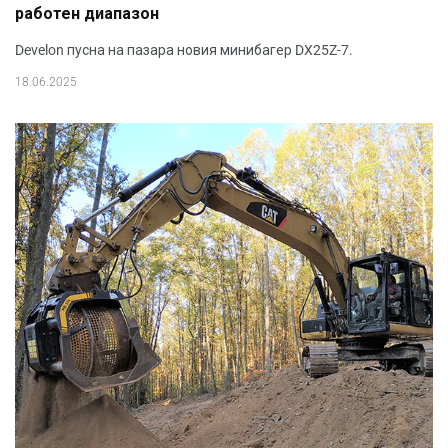
работен диапазон
Develon пусна на пазара новия минибагер DX25Z-7.
18.06.2025