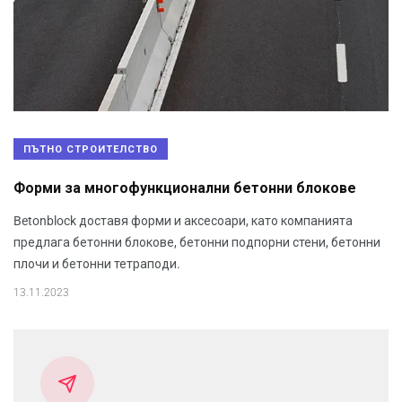
ПЪТНО СТРОИТЕЛСТВО
Форми за много­функ­ци­онални бетонни блокове
Betonblock доставя форми и аксесоари, като компанията
предлага бетонни блокове, бетонни подпорни стени, бетонни
плочи и бетонни тетраподи.
13.11.2023