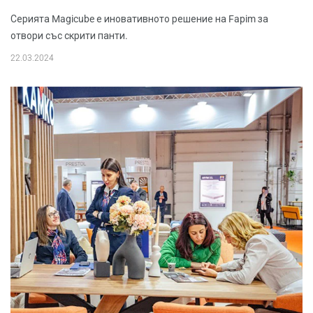
Серията Magicube е иновативното решение на Fapim за
отвори със скрити панти.
22.03.2024