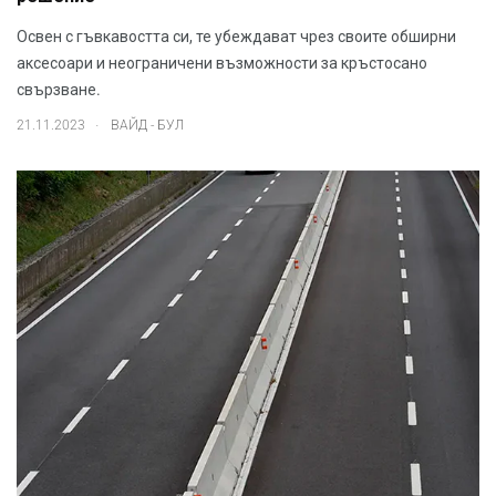
Освен с гъвкавостта си, те убеждават чрез своите обширни
аксесоари и неограничени възможности за кръстосано
свързване.
.
21.11.2023
ВАЙД - БУЛ