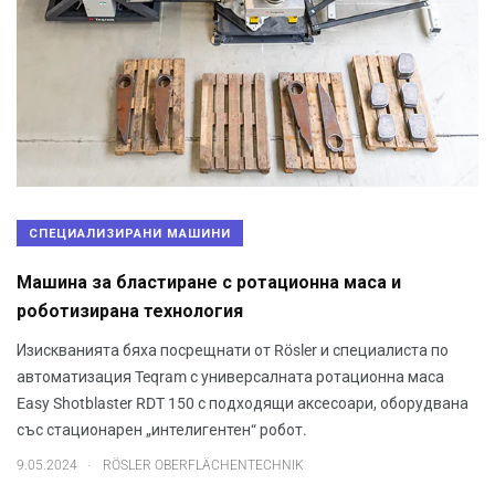
СПЕЦИАЛИЗИРАНИ МАШИНИ
Машина за бластиране с ротационна маса и
роботизирана технология
Изискванията бяха посрещнати от Rösler и специалиста по
автоматизация Teqram с универсалната ротационна маса
Easy Shotblaster RDT 150 с подходящи аксесоари, оборудвана
със стационарен „интелигентен“ робот.
.
9.05.2024
RÖSLER OBERFLÄCHENTECHNIK