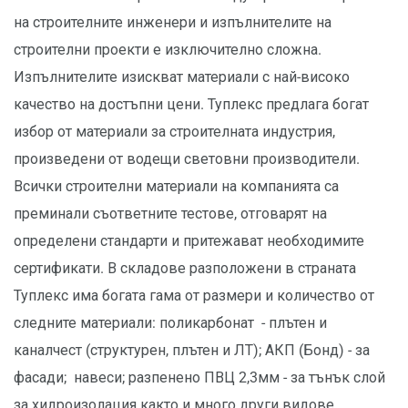
на строителните инженери и изпълнителите на
строителни проекти е изключително сложна.
Изпълнителите изискват материали с най-високо
качество на достъпни цени. Туплекс предлага богат
избор от материали за строителната индустрия,
произведени от водещи световни производители.
Всички строителни материали на компанията са
преминали съответните тестове, отговарят на
определени стандарти и притежават необходимите
сертификати. В складове разположени в страната
Туплекс има богата гама от размери и количество от
следните материали: поликарбонат - плътен и
каналчест (структурен, плътен и ЛТ); АКП (Бонд) - за
фасади; навеси; разпенено ПВЦ 2,3мм - за тънък слой
за хидроизолация както и много други видове