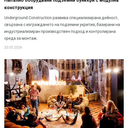
Напълно оборудвани подземни бункери с модулна
конструкция
Underground Construction развива специализирана дейност,
свързана с изграждането на подземни укрития, базирани на
индустриализиран производствен подход и контролирана
среда за монтаж.
20.05.2026