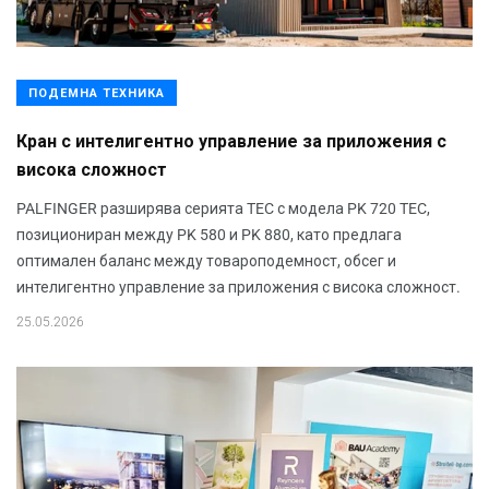
ПОДЕМНА ТЕХНИКА
Кран с интелигентно управление за приложения с
висока сложност
PALFINGER разширява серията TEC с модела PK 720 TEC,
позициониран между PK 580 и PK 880, като предлага
оптимален баланс между товароподемност, обсег и
интелигентно управление за приложения с висока сложност.
25.05.2026