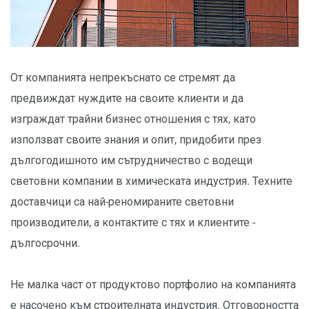
От компанията непрекъснато се стремят да
предвиждат нуждите на своите клиенти и да
изграждат трайни бизнес отношения с тях, като
използват своите знания и опит, придобити през
дългогодишното им сътрудничество с водещи
световни компании в химическата индустрия. Техните
доставчици са най-реномираните световни
производители, а контактите с тях и клиентите -
дългосрочни.
Не малка част от продуктово портфолио на компанията
е насочено към строителната индустрия. Отговорността