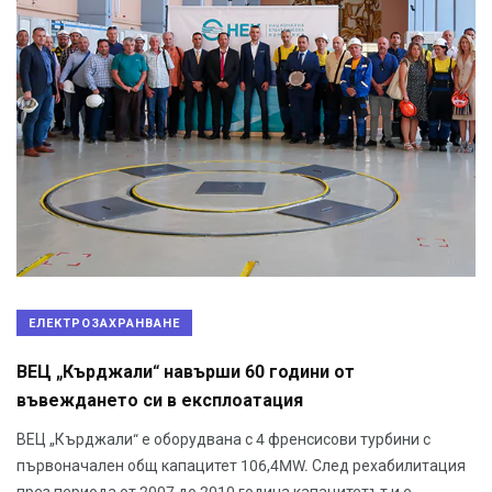
ЕЛЕКТРОЗАХРАНВАНЕ
ВЕЦ „Кърджали“ навърши 60 години от
въвеждането си в експлоатация
ВЕЦ „Кърджали“ е оборудвана с 4 френсисови турбини с
първоначален общ капацитет 106,4MW. След рехабилитация