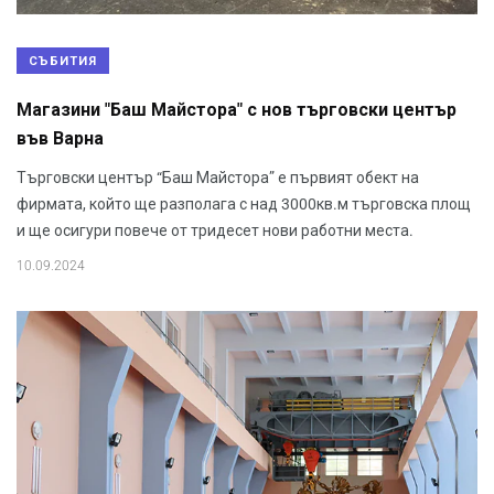
СЪБИТИЯ
Магазини "Баш Майстора" с нов търговски център
във Варна
Търговски център “Баш Майстора” е първият обект на
фирмата, който ще разполага с над 3000кв.м търговска площ
и ще осигури повече от тридесет нови работни места.
10.09.2024