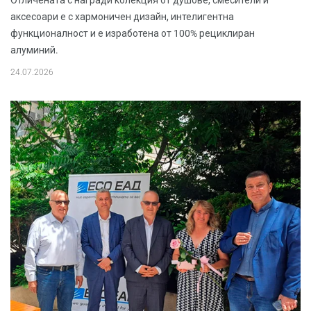
Отличената с награди колекция от душове, смесители и
аксесоари е с хармоничен дизайн, интелигентна
функционалност и е изработена от 100% рециклиран
алуминий.
24.07.2026