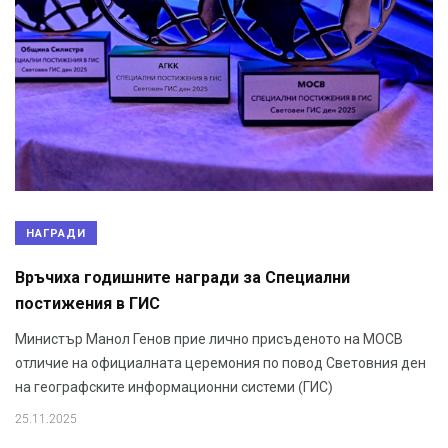
НАГРАДИ
Връчиха годишните награди за Специални
постижения в ГИС
Министър Манол Генов прие лично присъденото на МОСВ
отличие на официалната церемония по повод Световния ден
на географските информационни системи (ГИС)
25.11.2025