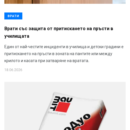
ВРАТИ
Врати със защита от притискането на пръсти в
училищата
Един от най-честите инциденти в училища и детски градини е
притискането на пръсти в зоната на пантите или между
крилото и касата при затваряне на вратата.
18.06.2026