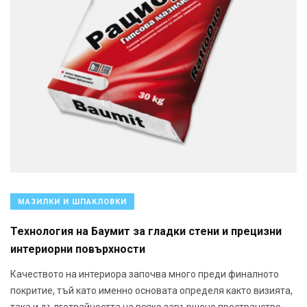
МАЗИЛКИ И ШПАКЛОВКИ
Технология на Баумит за гладки стени и прецизни
интериорни повърхности
Качеството на интериора започва много преди финалното
покритие, тъй като именно основата определя както визията,
така и дълготрайността на всяко завършено пространство.