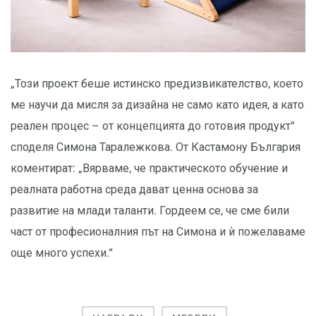
„Този проект беше истинско предизвикателство, което
ме научи да мисля за дизайна не само като идея, а като
реален процес – от концепцията до готовия продукт“
споделя Симона Таралежкова. От Кастамону България
коментират: „Вярваме, че практическото обучение и
реалната работна среда дават ценна основа за
развитие на млади таланти. Гордеем се, че сме били
част от професионалния път на Симона и ѝ пожелаваме
още много успехи.“