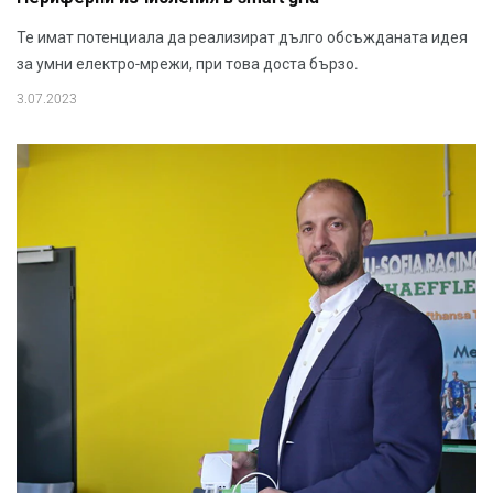
Те имат потенциала да реализират дълго обсъжданата идея
за умни електро-мрежи, при това доста бързо.
3.07.2023