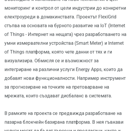
мониторинг и контрол от цели индустрии до конкретни
електроуреди в домакинствата. Проектът FlexiGrid
стъпва на основата на бурното развитие на IoT (Internet
of Things - Интернет на нещата) чрез разработването на
умни измервателни устройства (Smart Meter) и Internet
of Things платформа, която чете данни от тях и ги
визуализира. Обмисля се и възможност за
интегриране на различни услуги Energy Apps, които да
добавят нови функционалности. Например инструмент
за прогнозиране на точките на претоварване на
мрежата, които създават дисбаланс в системата.
В рамките на проекта се предвижда разработване на
пазарна блокчейн базирана платформа. В нея гъвкави
услуги могат да бъдат търсени и предлагани, както и