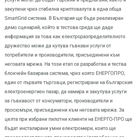
закупени чрез стабилна криптовалута в една обща
SmartGrid система. В България ще бъде реализиран
демо сценарий, който в тестова среда ще даде
информация за това как електроразпределителното
дружество може да купува гъвкави услуги от
потребители и производители, присъединени към
неговата мрежа. На този етап се разработва и тества
блокчейн базирана система, чрез която ЕНЕРГОПРО,
един от първите търговци, регистрирани на българския
електроенергиен пазар, да намира и закупува услуги
за гъвкавост от консуматори, производители и
просюмъри, присъединени към неговата мрежа. За
целта при избрани пилотни клиенти на ЕНЕРГО-ПРО ще
бъдат инсталирани умни електромери, които ще