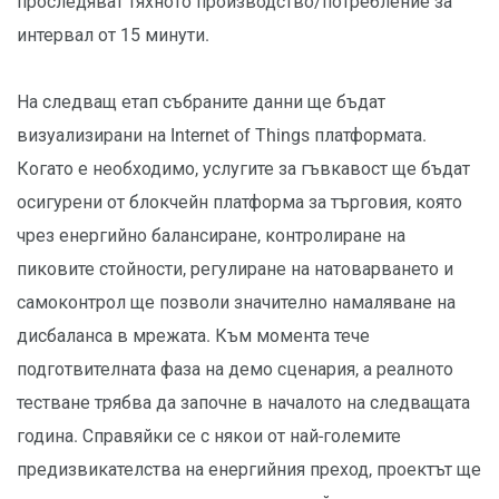
проследяват тяхното производство/потребление за
интервал от 15 минути.
На следващ етап събраните данни ще бъдат
визуализирани на Internet of Things платформата.
Когато е необходимо, услугите за гъвкавост ще бъдат
осигурени от блокчейн платформа за търговия, която
чрез енергийно балансиране, контролиране на
пиковите стойности, регулиране на натоварването и
самоконтрол ще позволи значително намаляване на
дисбаланса в мрежата. Към момента тече
подготвителната фаза на демо сценария, а реалното
тестване трябва да започне в началото на следващата
година. Справяйки се с някои от най-големите
предизвикателства на енергийния преход, проектът ще