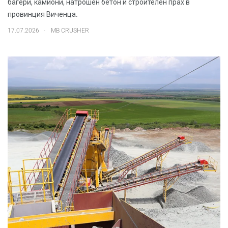
багери, камиони, натрошен бетон и строителен прах в
провинция Виченца.
.
17.07.2026
MB CRUSHER