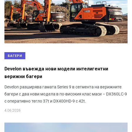
БАГЕРИ
Develon въвежда нови модели интелигентни
верижни багери
Develon разширява гамата Series 9 в сегмента на верижните
багери с два нови модела в по-високия клас маси – DX360LC-9
с оперативно тегло 37t и DX400HD-9 с 42t.
4.06.2026