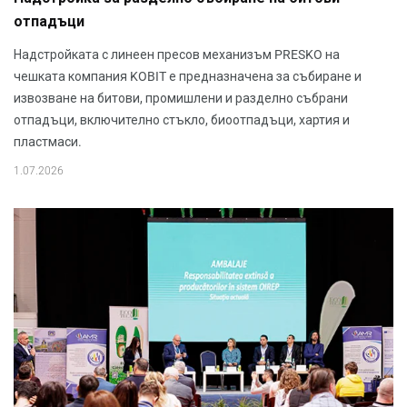
отпадъци
Надстройката с линеен пресов механизъм PRESKO на
чешката компания KOBIT е предназначена за събиране и
извозване на битови, промишлени и разделно събрани
отпадъци, включително стъкло, биоотпадъци, хартия и
пластмаси.
1.07.2026