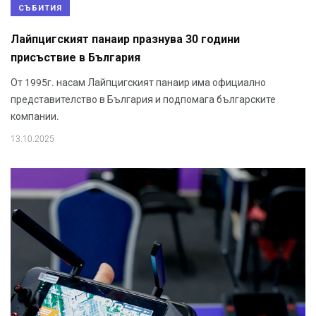
СЪБИТИЯ
Лайпцигският панаир празнува 30 години
присъствие в България
От 1995г. насам Лайпцигският панаир има официално
представителство в България и подпомага българските
компании.
13.10.2025