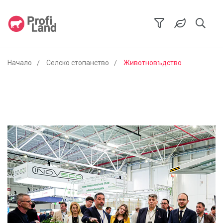
Начало
Селско стопанство
Животновъдство