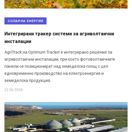
СОЛАРНА ЕНЕРГИЯ
Интегрирани тракер системи за агриволтаични
инсталации
AgriTrack на Optimum Tracker е интегрирано решение за
агриволтаични инсталации, при което фотоволтаичните
панели се позиционират над земеделска площ с цел
едновременно производство на електроенергия и
земеделска продукция.
22.06.2026