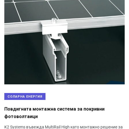
СОЛАРНА ЕНЕРГИЯ
Повдигната монтажна система за покривни
фотоволтаици
K2 Systems въвежда MultiRail High като монтажно решение за