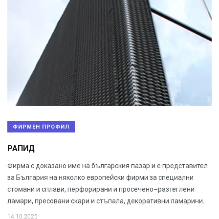
ФИРМЕН ПРОФИЛ
РАПИД
Фирма с доказано име на българския пазар и е представител
за България на няколко европейски фирми за специални
стомани и сплави, перфорирани и просечено–разтеглени
ламари, пресовани скари и стъпала, декоративни ламарини.
14.10.2025