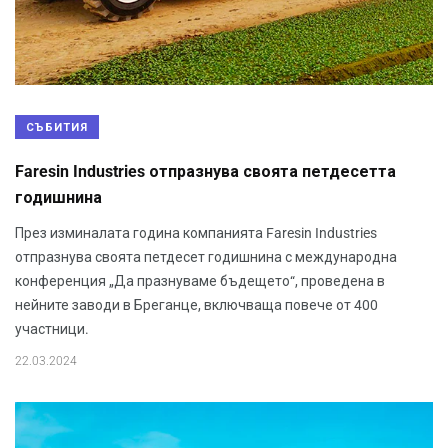
СЪБИТИЯ
Faresin Industries отпразнува своята петдесетта
годишнина
През изминалата година компанията Faresin Industries
отпразнува своята петдесет годишнина с международна
конференция „Да празнуваме бъдещето“, проведена в
нейните заводи в Бреганце, включваща повече от 400
участници.
22.03.2024