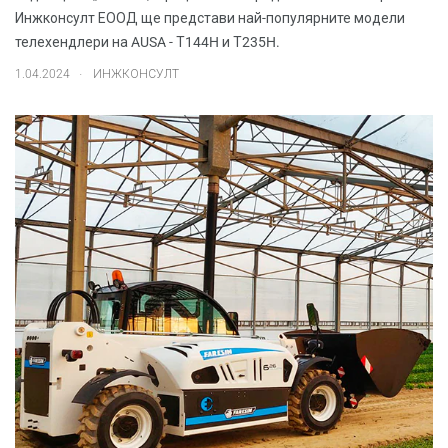
Инжконсулт ЕООД ще представи най-популярните модели
телехендлери на AUSA - Т144H и Т235H.
.
1.04.2024
ИНЖКОНСУЛТ