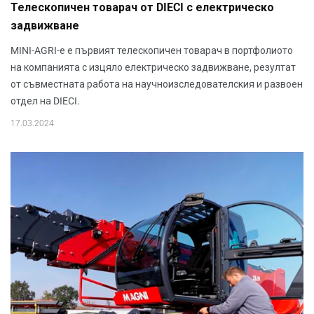
Телескопичен товарач от DIECI с електрическо
задвижване
MINI-AGRI-е е първият телескопичен товарач в портфолиото
на компанията с изцяло електрическо задвижване, резултат
от съвместната работа на научноизследователския и развоен
отдел на DIECI.
17.03.2024