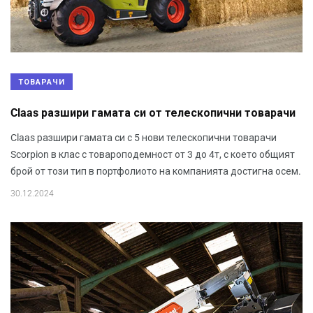
ТОВАРАЧИ
Claas разшири гамата си от телескопични товарачи
Claas разшири гамата си с 5 нови телескопични товарачи
Scorpion в клас с товароподемност от 3 до 4т, с което общият
брой от този тип в портфолиото на компанията достигна осем.
30.12.2024