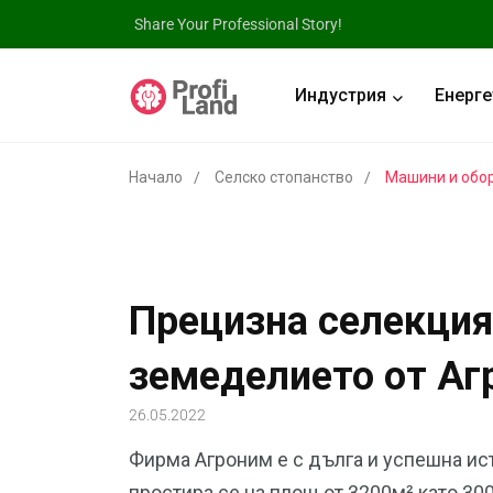
Share Your Professional Story!
Индустрия
Енерге
Начало
Селско стопанство
Машини и обо
Прецизна селекция
земеделието от Аг
26.05.2022
Фирма Агроним е с дълга и успешна ис
простира се на площ от 3200м² като 30