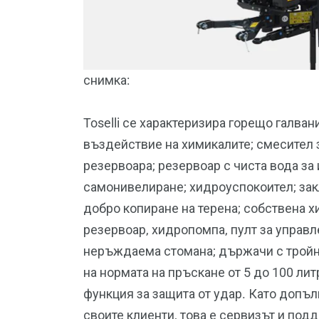
снимка:
Toselli се характеризира горещо галва
въздействие на химикалите; смесител 
резервоара; резервоар с чиста вода за
самонивелиране; хидроуспокоител; зак
добро копиране на терена; собствена 
резервоар, хидропомпа, пулт за управ
неръждаема стомана; държачи с трой
на нормата на пръскане от 5 до 100 ли
функция за защита от удар. Като допъл
своите клиенти, това е сервизът и под