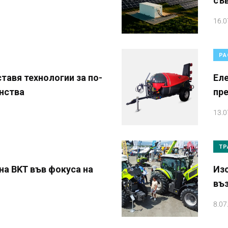
съ
16.0
РА
тавя технологии за по-
Еле
нства
пр
13.0
ТР
на BKT във фокуса на
Из
въ
8.07