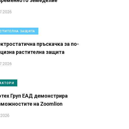
временното земеделие
7.2026
СТИТЕЛНА ЗАЩИТА
ктростатична пръскачка за по-
ецизна растителна защита
7.2026
АКТОРИ
отех Груп ЕАД демонстрира
зможностите на Zoomlion
.2026