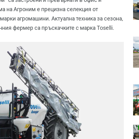
а на Агроним е прецизна селекция от
марки агромашини. Актуална техника за сезона,
ния фермер са пръскачките с марка Toselli.