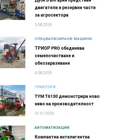
Дубе България представя
двигатели и резервни части
за агросектора
5.08.2026
СПЕЦИАЛИЗИРАНИ МАШИНИ
ТРИОР PRO обединява
семепочистване и
обеззаразяване
4.08.2026
ТРАКТОРИ
TYM T6130 демонстрира ново
ниво на производителност
31.07.2026
АВТОМАТИЗАЦИЯ
Компактна интелигентна