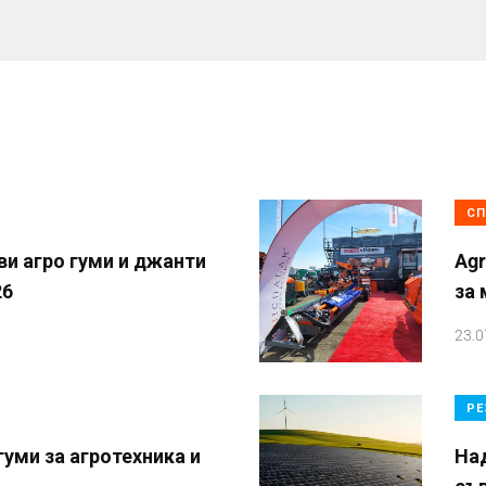
СП
и агро гуми и джанти
Agr
26
за
23.0
РЕ
уми за агротехника и
На