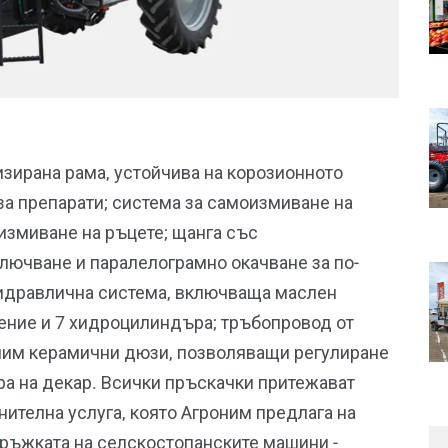
низирана рама, устойчива на корозионното
за препарати; система за самоизмиване на
 измиване на ръцете; щанга със
лючване и паралелограмно окачване за по-
хидравлична система, включваща маслен
ление и 7 хидроцилиндъра; тръбопровод от
ним керамични дюзи, позволяващи регулиране
тра на декар. Всички пръскачки притежават
нителна услуга, която Агроним предлага на
дръжката на селскостопанските машини -