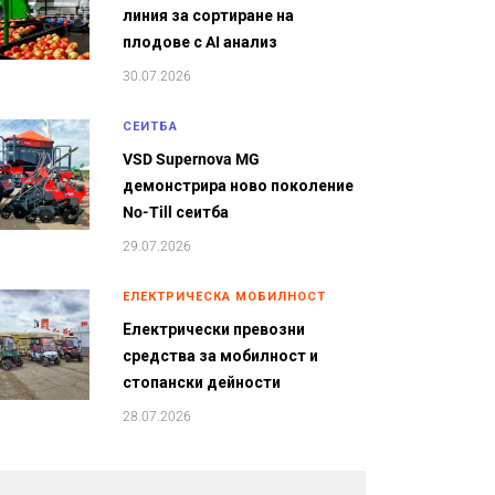
линия за сортиране на
плодове с AI анализ
30.07.2026
СЕИТБА
VSD Supernova MG
демонстрира ново поколение
No-Till сеитба
29.07.2026
ЕЛЕКТРИЧЕСКА МОБИЛНОСТ
Електрически превозни
средства за мобилност и
стопански дейности
28.07.2026