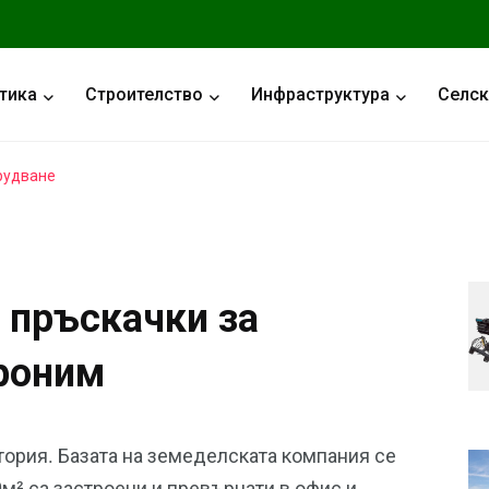
тика
Строителство
Инфраструктура
Селск
рудване
 пръскачки за
роним
тория. Базата на земеделската компания се
0м² са застроени и превърнати в офис и