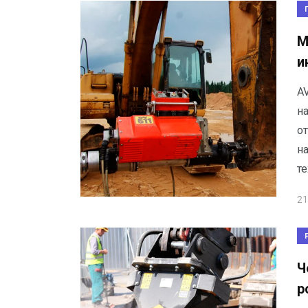
М
и
A
н
о
н
те
21
Ч
р