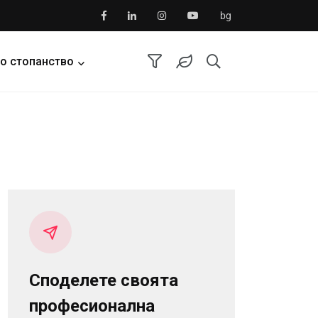
bg
о стопанство
Споделете своята
професионална