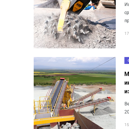
Ис
с
п
17
М
и
и
В
20
15