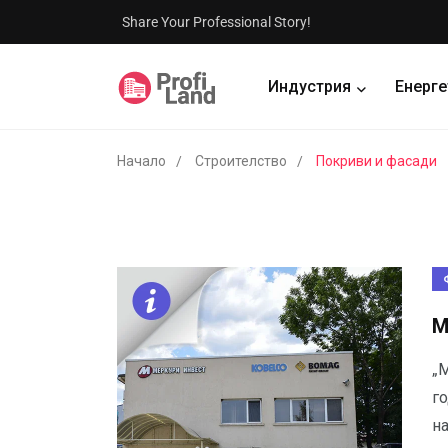
Share Your Professional Story!
Индустрия
Енерге
Начало
Строителство
Покриви и фасади
М
„
г
н