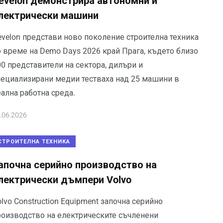
evelon демонстрира автономни и
лектрически машини
evelon представи ново поколение строителна техника
о време на Demo Days 2026 край Прага, където близо
0 представители на сектора, дилъри и
пециализирани медии тестваха над 25 машини в
ална работна среда.
.06.2026
СТРОИТЕЛНА ТЕХНИКА
апочна серийно производство на
лектрически дъмпери Volvo
lvo Construction Equipment започна серийно
роизводство на електрическите съчленени