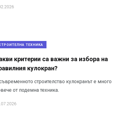
02.2026
СТРОИТЕЛНА ТЕХНИКА
акви критерии са важни за избора на
равилния кулокран?
 съвременното строителство кулокранът е много
овече от подемна техника.
.07.2026