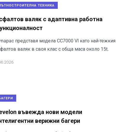
ПЪТНОСТРОИТЕЛНА ТЕХНИКА
сфалтов валяк с адаптивна работна
ункционалност
ynapac представя модела CC7000 VI като най-тежкия
фалтов валяк в своя клас с обща маса около 15t.
06.2026
БАГЕРИ
evelon въвежда нови модели
нтелигентни верижни багери