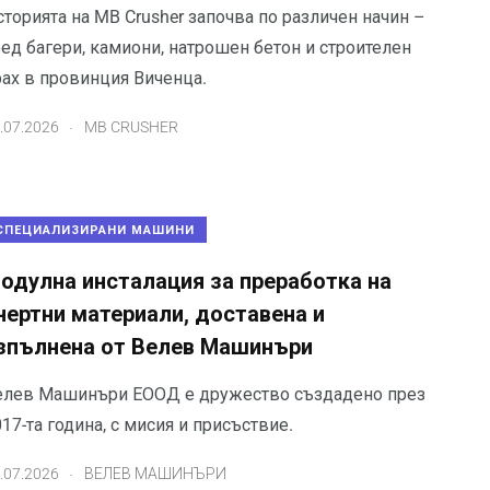
торията на MB Crusher започва по различен начин –
ред багери, камиони, натрошен бетон и строителен
рах в провинция Виченца.
.
.07.2026
MB CRUSHER
СПЕЦИАЛИЗИРАНИ МАШИНИ
одулна инсталация за преработка на
нертни материали, доставена и
зпълнена от Велев Машинъри
елев Машинъри ЕООД е дружество създадено през
17-та година, с мисия и присъствие.
.
.07.2026
ВЕЛЕВ МАШИНЪРИ