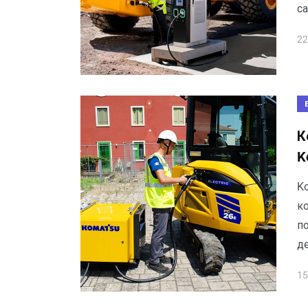
са
22
К
K
K
ко
по
д
15