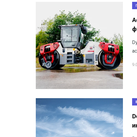
A
ф
D
ас
9.
D
и