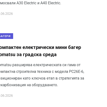
мосвали A30 Electric и A40 Electric.
.06.2026
БАГЕРИ
омпактен електрически мини багер
omatsu за градска среда
omatsu разширява електрическата си гама от
мпактна строителна техника с модела PC26E-6,
зициониран като ключов етап в стратегията за
екарбонизация на оборудването.
.06.2026