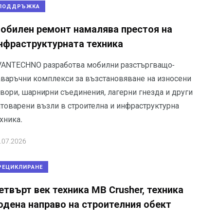
ПОДДРЪЖКА
обилен ремонт намалява престоя на
нфраструктурната техника
VANTECHNO разработва мобилни разстъргващо-
аваръчни комплекси за възстановяване на износени
твори, шарнирни съединения, лагерни гнезда и други
атоварени възли в строителна и инфраструктурна
хника.
.07.2026
РЕЦИКЛИРАНЕ
етвърт век техника MB Crusher, техника
одена направо на строителния обект