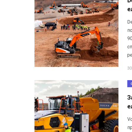
D
е
D
п
90
с
ре
30
З
е
Vo
п