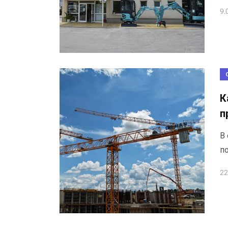
9.
К
п
В
п
22