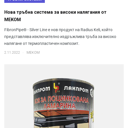
Нова тръбна система за високи налягания от
МEKOM
FibronPipe® - Silver Line е нов продукт на Radius Keli, който
представлява изключително издръжлива тръба за високо
налягане от термопластичен композит.
.
2.11.2022
МЕКОМ