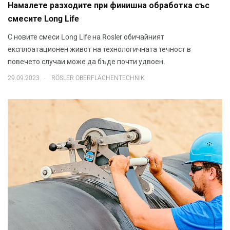
Намалете разходите при финишна обработка със
смесите Long Life
С новите смеси Long Life на Rosler обичайният
експлоатационен живот на технологичната течност в
повечето случаи може да бъде почти удвоен.
.
29.09.2023
RÖSLER OBERFLÄCHENTECHNIK