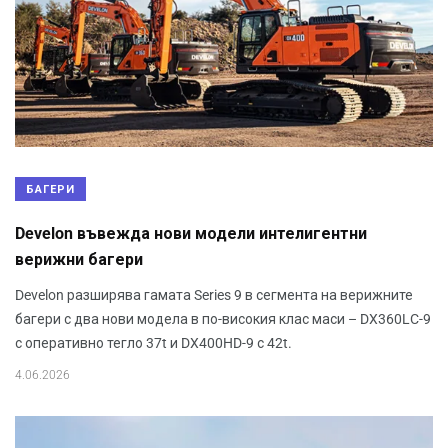
БАГЕРИ
Develon въвежда нови модели интелигентни
верижни багери
Develon разширява гамата Series 9 в сегмента на верижните
багери с два нови модела в по-високия клас маси – DX360LC-9
с оперативно тегло 37t и DX400HD-9 с 42t.
4.06.2026