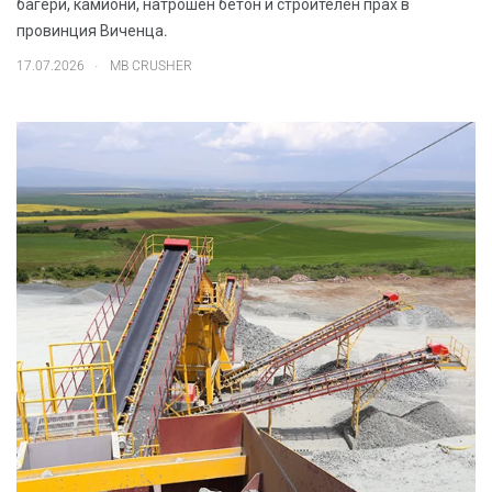
багери, камиони, натрошен бетон и строителен прах в
провинция Виченца.
.
17.07.2026
MB CRUSHER