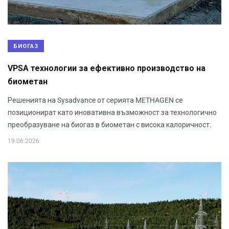
БИОГАЗ
VPSA технологии за ефективно производство на
биометан
Решенията на Sysadvance от серията METHAGEN се
позиционират като иновативна възможност за технологично
преобразуване на биогаз в биометан с висока калоричност.
19.06.2026