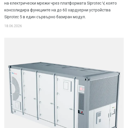
на електрически мрежи чрез платформата Siprotec V, която
консолидира функциите на до 60 хардуерни устройства
Siprotec 5 в един сървърно базиран модул.
18.06.2026