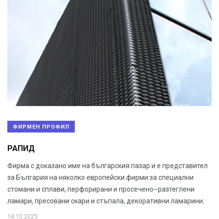
ФИРМЕН ПРОФИЛ
РАПИД
Фирма с доказано име на българския пазар и е представител
за България на няколко европейски фирми за специални
стомани и сплави, перфорирани и просечено–разтеглени
ламари, пресовани скари и стъпала, декоративни ламарини.
14.10.2025