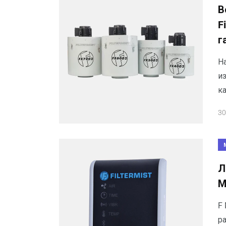
В
F
г
На
и
к
30
Л
М
F 
ра