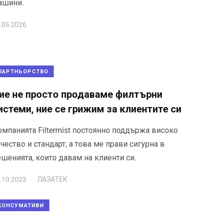
ашини.
.05.2026
ПАРТНЬОРСТВО
ие не просто продаваме филтърни
истеми, ние се грижим за клиентите си
омпанията Filtermist постоянно поддържа високо
чество и стандарт, а това ме прави сигурна в
шенията, които давам на клиенти си.
.
.10.2023
ЛАЗАТЕК
КОНСУМАТИВИ