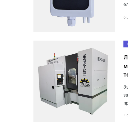
е
6.
Л
м
т
З
з
п
4.