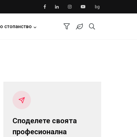
bg
о стопанство
Споделете своята
професионална