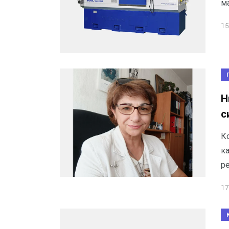
м
15
Н
с
К
ка
ре
17