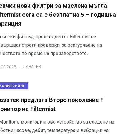
сички нови филтри за маслена мъгла
iltermist сега са с безплатна 5 – годишна
аранция
 всеки филтър, произведен от Filtermist се
звършват строги проверки, за осигуряване на
ачеството по време на производството.
.
.06.2023
ЛАЗАТЕК
МОНИТОРИНГ
азатек предлага Второ поколение F
онитор на Filtermist
Monitor е мониторингово устройство за следене на
ботни часове, дебит, температура и вибрации на