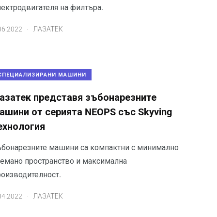
лектродвигателя на филтъра.
.
06.2022
ЛАЗАТЕК
СПЕЦИАЛИЗИРАНИ МАШИНИ
азатек представя зъбонарезните
ашини от серията NEOPS със Skyving
ехнология
ъбонарезните машини са компактни с минимално
аемано пространство и максимална
роизводителност.
.
04.2022
ЛАЗАТЕК