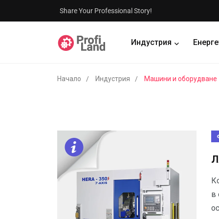
Share Your Professional Story!
Индустрия
Енерге
Начало
Индустрия
Машини и оборудване
Л
К
в
о