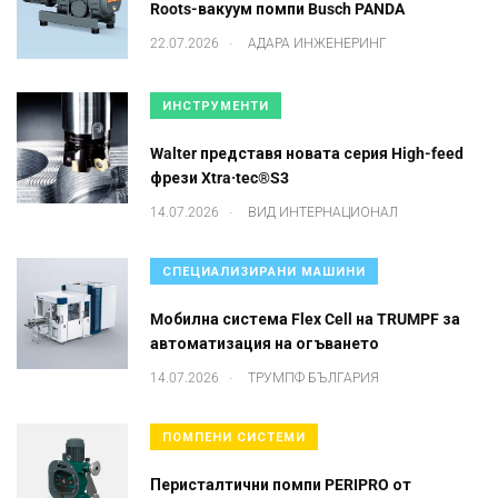
Roots-вакуум помпи Busch PANDA
.
22.07.2026
АДАРА ИНЖЕНЕРИНГ
ИНСТРУМЕНТИ
Walter представя новата серия High-feed
фрези Xtra·tec®S3
.
14.07.2026
ВИД ИНТЕРНАЦИОНАЛ
СПЕЦИАЛИЗИРАНИ МАШИНИ
Mобилна система Flex Cell на TRUMPF за
автоматизация на огъването
.
14.07.2026
ТРУМПФ БЪЛГАРИЯ
ПОМПЕНИ СИСТЕМИ
Перисталтични помпи PERIPRO от