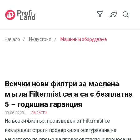
Начало
Индустрия
Машини и оборудване
Всички нови филтри за маслена
мъгла Filtermist сега са с безплатна
5 – годишна гаранция
.
30.06.2023
ЛАЗАТЕК
На всеки филтър, произведен от Filtermist се
извършват строги проверки, за осигуряване на
качеството по време на производството и процеса на