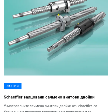
ЛАГЕРИ
Schaeffler валцовани сачмено винтови двойки
Универсалните сачмено винтови двойки от Schaeffler са