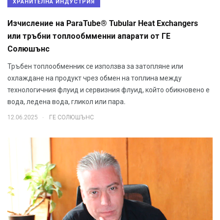
ХРАНИТЕЛНА ИНДУСТРИЯ
Изчисление на ParaTube® Tubular Heat Exchangers
или тръбни топлообмменни апарати от ГЕ
Солюшънс
Тръбен топлообменник се използва за затопляне или
охлаждане на продукт чрез обмен на топлина между
технологичния флуид и сервизния флуид, който обикновено е
вода, ледена вода, гликол или пара.
.
12.06.2025
ГЕ СОЛЮШЪНС