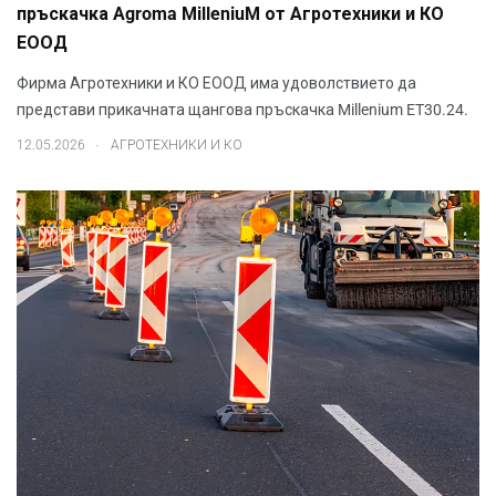
пръскачка Agroma MilleniuM от Агротехники и КО
ЕООД
Фирма Агротехники и КО ЕООД има удоволствието да
представи прикачната щангова пръскачка Millenium ET30.24.
.
12.05.2026
АГРОТЕХНИКИ И КО