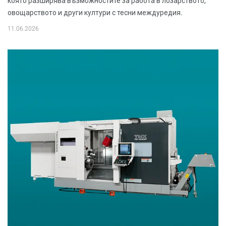
която разширява възможностите за работа в лозарството,
овощарството и други култури с тесни междуредия.
11.06.2026