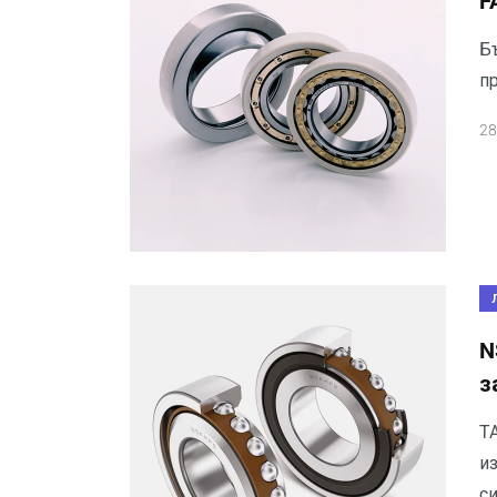
F
Б
п
28
N
з
T
и
с