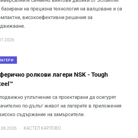
ниверсалните сачмено винтови двойки от Schaeffler
 базирани на прецизна технология на валцоване и са
омпактни, високоефективни решения за
адвижване.
07.2026
ЛАГЕРИ
ферично ролкови лагери NSK - Tough
teel™
 подвижно уплътнение са проектирани да осигурят
начително по-дълъг живот на лагерите в приложения
 високо съдържание на замърсители.
.
.06.2026
КАСТЕЛ КАРЛОВО