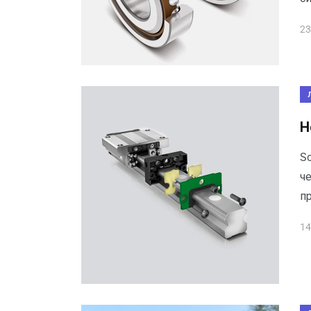
23
Н
Sc
ч
пр
14