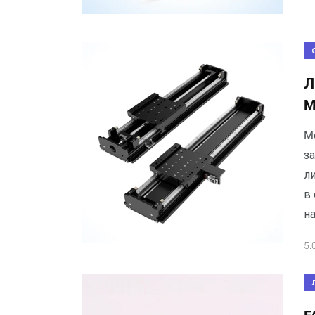
Л
M
M
з
л
в
н
5.