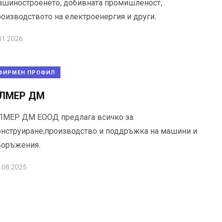
ашиностроенето, добивната промишленост,
роизводството на електроенергия и други.
01.2026
ФИРМЕН ПРОФИЛ
ЛМЕР ДМ
ЛМЕР ДМ ЕООД предлага всичко за
онструиране,производство и поддръжка на машини и
ъоръжения.
.08.2025