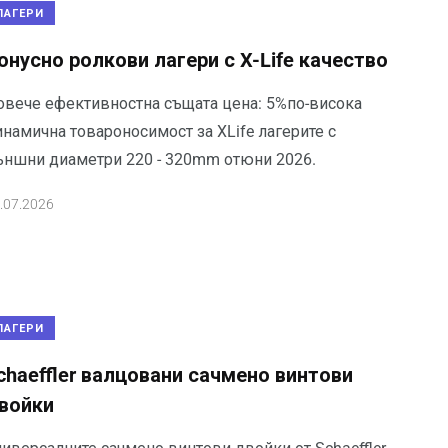
ЛАГЕРИ
онусно ролкови лагери с X-Life качество
овече ефективностна същата цена: 5%по-висока
намична товароносимост за XLife лагерите с
ъншни диаметри 220 - 320mm отюни 2026.
.07.2026
ЛАГЕРИ
chaeffler валцовани сачмено винтови
войки