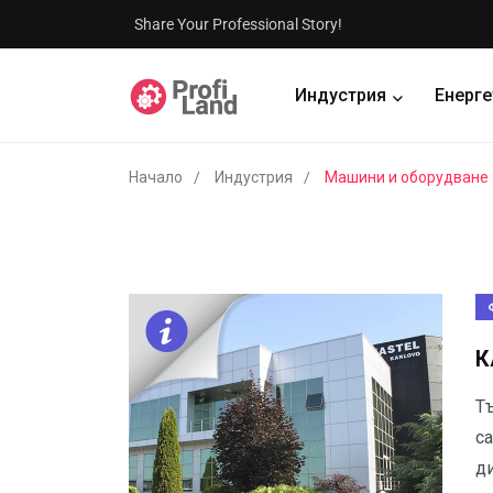
Share Your Professional Story!
Индустрия
Енерге
Начало
Индустрия
Машини и оборудване
К
Т
са
д