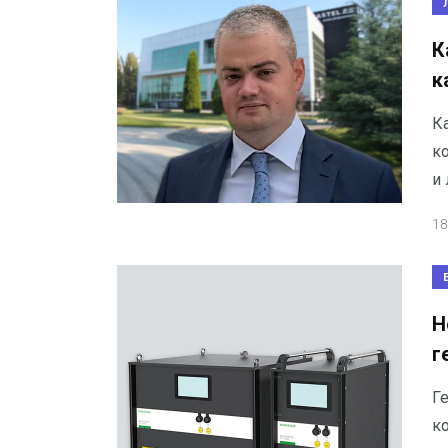
К
к
К
к
и 
18
Н
г
Ге
к