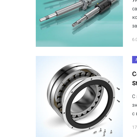
У
са
к
з
6.
С
S
С
з
с
17