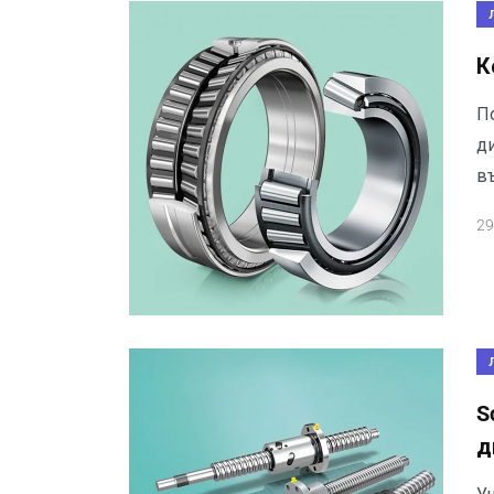
К
П
ди
в
29
S
д