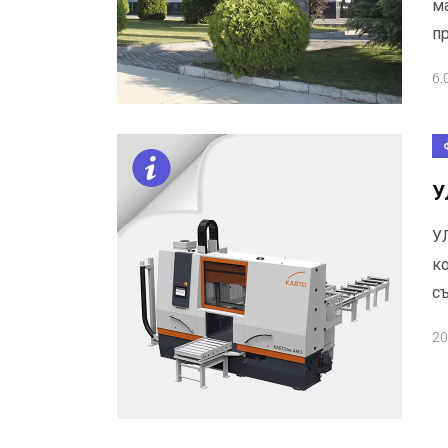
м
п
6.
У
У
к
с
20