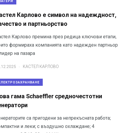
ЛАГЕРИ
астел Карлово е символ на надеждност,
ачество и партньорство
астел Карлово премина през редица ключови етапи,
оито формираха компанията като надежден партньор
лидер на пазара
.
.12.2025
КАСТЕЛ КАРЛОВО
ЕЛЕКТРОЗАХРАНВАНЕ
ова гама Schaeffler средночестотни
енератори
нераторите са пригодени за непрекъсната работа;
омпактни и леки; с въздушно охлаждане; 4