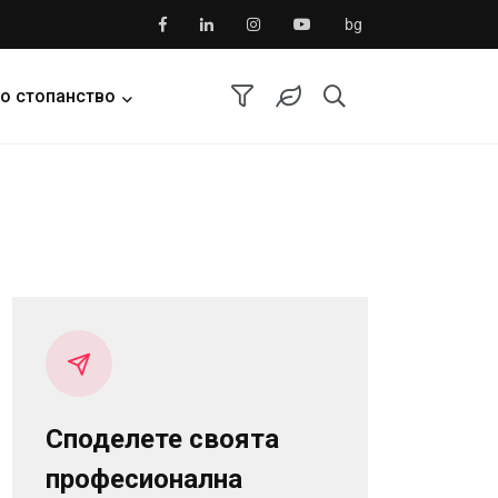
bg
о стопанство
Споделете своята
професионална