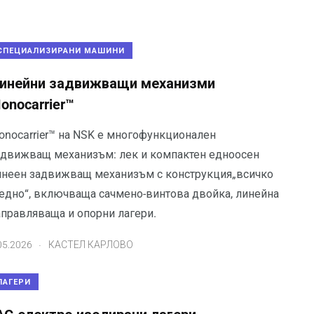
СПЕЦИАЛИЗИРАНИ МАШИНИ
инейни задвижващи механизми
onocarrier™
onocarrier™ на NSK е многофункционален
адвижващ механизъм: лек и компактен едноосен
инеен задвижващ механизъм с конструкция„всичко
 едно“, включваща сачмено-винтова двойка, линейна
аправляваща и опорни лагери.
.
05.2026
КАСТЕЛ КАРЛОВО
ЛАГЕРИ