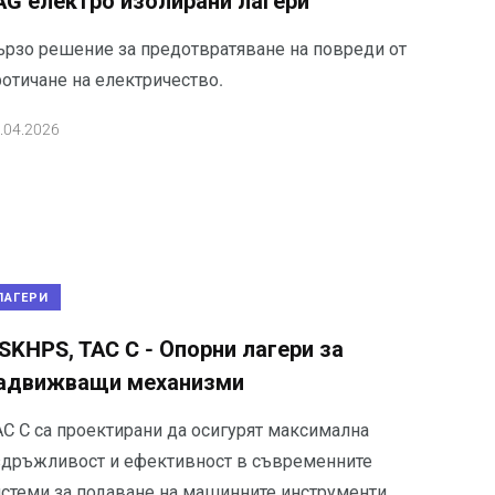
AG електро изолирани лагери
ързо решение за предотвратяване на повреди от
ротичане на електричество.
.04.2026
ЛАГЕРИ
SKHPS, TAC C - Опорни лагери за
адвижващи механизми
AC C са проектирани да осигурят максимална
здръжливост и ефективност в съвременните
истеми за подаване на машинните инструменти.