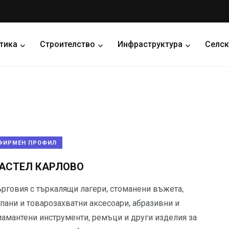
тика
Строителство
Инфраструктура
Селск
ФИРМЕН ПРОФИЛ
АСТЕЛ КАРЛОВО
ърговия с търкалящи лагери, стоманени въжета,
пани и товарозахватни аксесоари, абразивни и
иамантени инструменти, ремъци и други изделия за