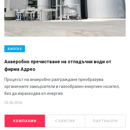
БИОГАЗ
Анаеробно пречистване на отпадъчни води от
фирма Адрео
Процесът на анаеробно разграждане преобразува
органичните замърсители в газообразен енергиен носител,
без да изразходва ел.енергия.
26.06.2026
КОМПАНИИ
СЪБИТИЯ
ПАРТНЬОРИ