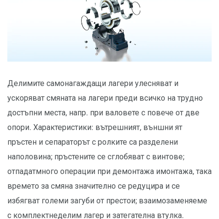
Делимите самонагаждащи лагери улесняват и
ускоряват смяната на лагери преди всичко на трудно
достъпни места, напр. при валовете с повече от две
опори. Характеристики: вътрешният, външни ят
пръстен и сепараторът с ролките са разделени
наполовина; пръстените се сглобяват с винтове;
отпадатмного операции при демонтажа имонтажа, така
времето за смяна значително се редуцира и се
избягват големи загуби от престои; взаимозаменяеме
с комплектнеделим лагер и затегателна втулка.