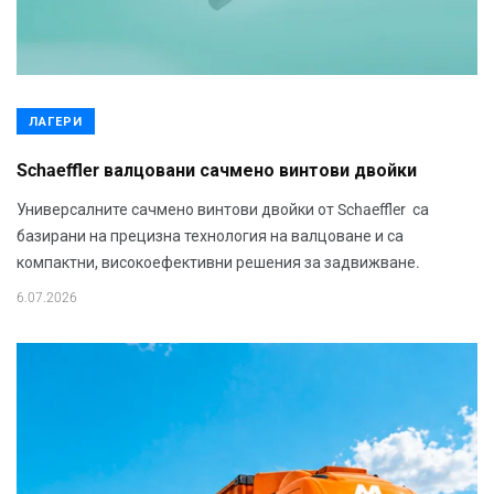
ЛАГЕРИ
Schaeffler валцовани сачмено винтови двойки
Универсалните сачмено винтови двойки от Schaeffler са
базирани на прецизна технология на валцоване и са
компактни, високоефективни решения за задвижване.
6.07.2026