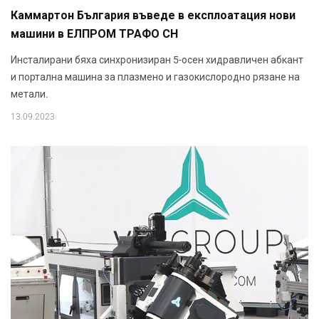
Каммартон България въведе в експлоатация нови
машини в ЕЛПРОМ ТРАФО СН
Инсталирани бяха синхронизиран 5-осен хидравличен абкант
и портална машина за плазмено и газокислородно рязане на
метали.
13.09.2023