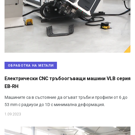
ОБРАБОТКА НА МЕТАЛИ
Електрически CNC тръбоогъващи машини VLB серия
EB-RH
Mашините са в състояние да огъват тръби и профили от 6 до
53 mm с радиуси до 1D с минимална деформация.
1.09.2023