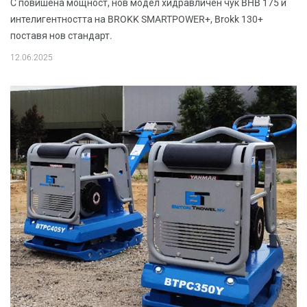
С повишена мощност, нов модел хидравличен чук BHB 175 и
интелигентността на BROKK SMARTPOWER+, Brokk 130+
поставя нов стандарт.
12.06.2025