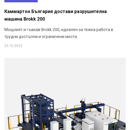
Каммартон България достави разрушителна
машина Brokk 200
Мощният и гъвкав Brokk 200, идеален за тежка работа в
трудни достъпни и ограничени места.
23.10.2023