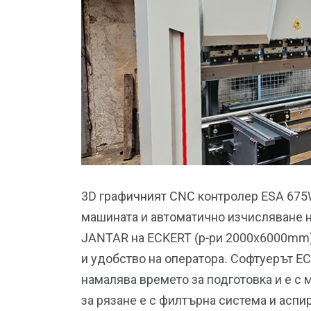
3D графичният CNC контролер ESA 675W
машината и автоматично изчисляване н
JANTAR на ECKERT (р-ри 2000х6000mm)
и удобство на оператора. Софтуерът 
намалява времето за подготовка и е с
за рязане е с филтърна система и аспи