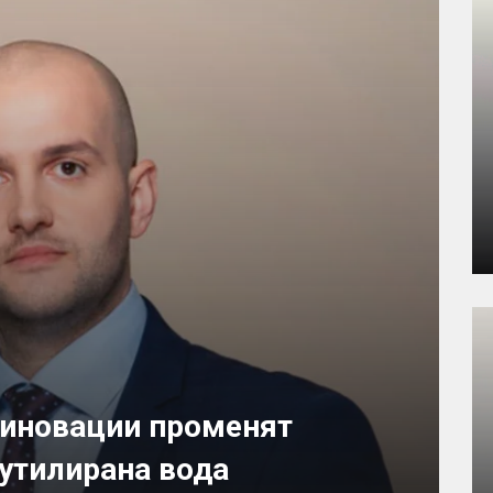
 иновации променят
бутилирана вода