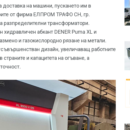
 доставка на машини, пускането им в
рите от фирма ЕЛПРОМ ТРАФО СН, гр.
ма разпределителни трансформатори.
ен хидравличен абкант DENER Puma XL и
змено и газокислородно рязане на метали.
 усъвършенстван дизайн, увеличаващ работните
в страните и капацитета на огъване, а
 точност.