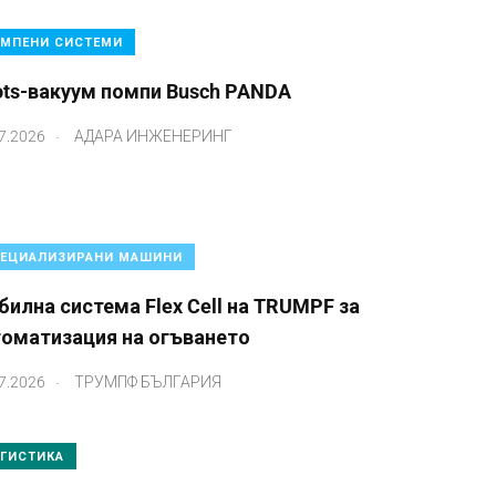
МПЕНИ СИСТЕМИ
ots-вакуум помпи Busch PANDA
.
7.2026
АДАРА ИНЖЕНЕРИНГ
ЕЦИАЛИЗИРАНИ МАШИНИ
илна система Flex Cell на TRUMPF за
томатизация на огъването
.
7.2026
ТРУМПФ БЪЛГАРИЯ
ГИСТИКА