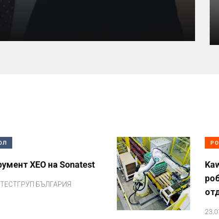
ОЛ
РО
умент XEO на Sonatest
Kaw
ро
ТЕСТГРУП БЪЛГАРИЯ
от
23.0