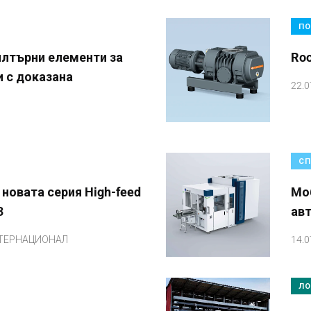
ПО
лтърни елементи за
Ro
и с доказана
22.0
СП
 новата серия High-feed
Mоб
3
ав
ТЕРНАЦИОНАЛ
14.0
ЛО