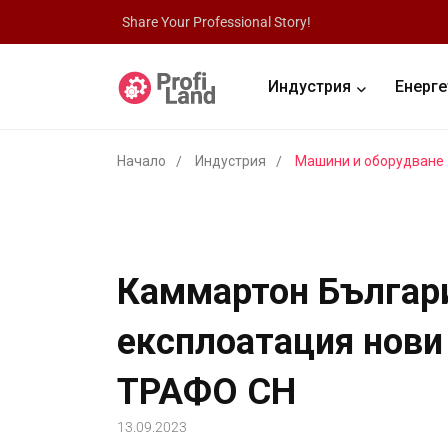
Share Your Professional Story!
Индустрия
Енерге
Начало
Индустрия
Машини и оборудване
Каммартон Българи
експлоатация нов
ТРАФО СН
13.09.2023