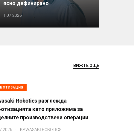
ясно дефинирано
1.07.2026
ВИЖТЕ ОЩЕ
БОТИЗАЦИЯ
asaki Robotics разглежда
ботизацията като приложима за
делните производствени операции
.
7.2026
KAWASAKI ROBOTICS