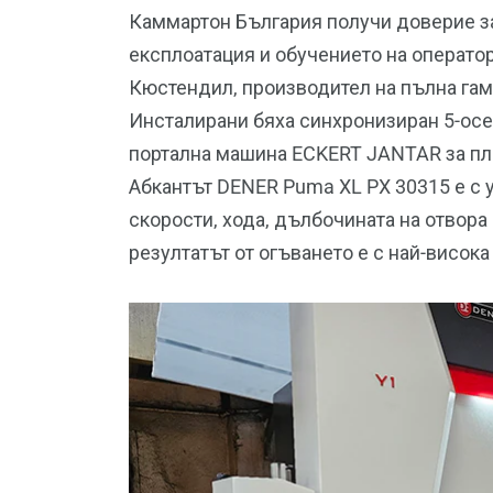
Каммартон България получи доверие за
експлоатация и обучението на операто
Кюстендил, производител на пълна га
Инсталирани бяха синхронизиран 5-ос
портална машина ECKERT JANTAR за пла
Абкантът DENER Puma XL PX 30315 е с
скорости, хода, дълбочината на отвора 
резултатът от огъването е с най-висока