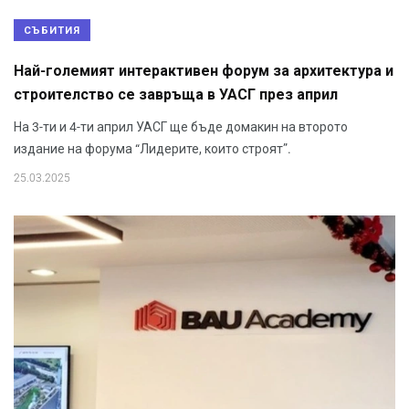
СЪБИТИЯ
Най-големият интерактивен форум за архитектура и
строителство се завръща в УАСГ през април
На 3-ти и 4-ти април УАСГ ще бъде домакин на второто
издание на форума “Лидерите, които строят”.
25.03.2025