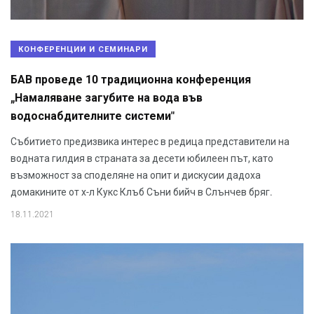
КОНФЕРЕНЦИИ И СЕМИНАРИ
БАВ проведе 10 традиционна конференция
„Намаляване загубите на вода във
водоснабдителните системи"
Събитието предизвика интерес в редица представители на
водната гилдия в страната за десети юбилеен път, като
възможност за споделяне на опит и дискусии дадоха
домакините от х-л Кукс Клъб Съни бийч в Слънчев бряг.
18.11.2021