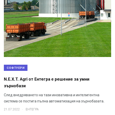
СОФТУЕРИ
N.E.X.T. Agri от Ентегра e решение за умни
зърнобази
След внедряването на тази иновативна и интелигентна
система се постига пълна автоматизация на зърнобазата.
.
21.07.2022
ЕНТЕГРА