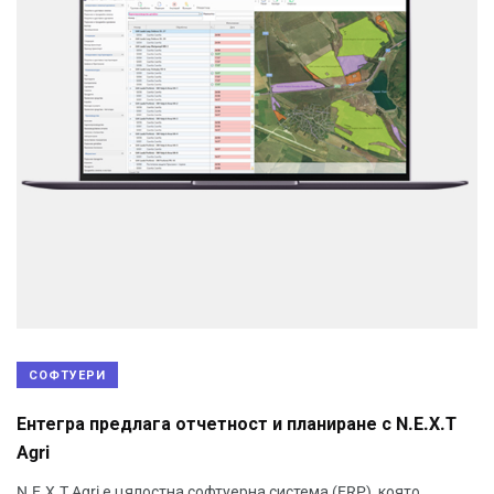
СОФТУЕРИ
Ентегра предлага отчетност и планиране с N.E.X.T
Agri
N.E.X.T Agri е цялостна софтуерна система (ERP), която