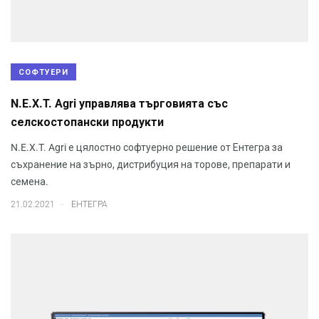
СОФТУЕРИ
N.E.X.T. Agri управлява търговията със
селскостопански продукти
N.E.X.T. Agri е цялостно софтуерно решение от Ентегра за
съхранение на зърно, дистрибуция на торове, препарати и
семена.
.
21.02.2021
ЕНТЕГРА