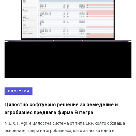
СОФТУЕРИ
Цялостно софтуерно решение за земеделие и
агробизнес предлага фирма Ентегра
N.E.X.T. Agri е цялостна система от типа ERP, която обхваща
основните сфери на агробизнеса, като за всяка една е