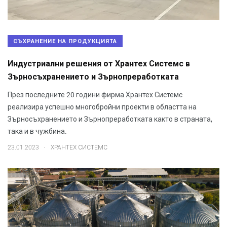
СЪХРАНЕНИЕ НА ПРОДУКЦИЯТА
Индустриални решения от Хрантех Системс в
Зърносъхранението и Зърнопреработката
През последните 20 години фирма Хрантех Системс
реализира успешно многобройни проекти в областта на
Зърносъхранението и Зърнопреработката както в страната,
така и в чужбина.
.
23.01.2023
ХРАНТЕХ СИСТЕМС