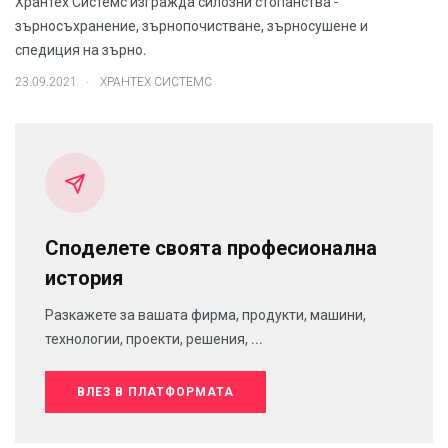
Хрантех Системс изгражда силозни стопанства -
зърносъхранение, зърнопочистване, зърносушене и
спедиция на зърно.
.
23.09.2021
ХРАНТЕХ СИСТЕМС
Споделете своята професионална
история
Разкажете за вашата фирма, продукти, машини,
технологии, проекти, решения, ...
ВЛЕЗ В ПЛАТФОРМАТА