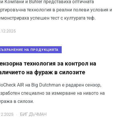
ни Компани и Bühler представиха оптичната
ортировъчна технология в реални полеви условия и
монстрираха успешен тест с културата теф.
.12.2025
СЪХРАНЕНИЕ НА ПРОДУКЦИЯТА
ензорна технология за контрол на
аличието на фураж в силозите
loCheck AIR на Big Dutchman е радарен сензор,
азработен специално за измерване на нивото на
уража в силози.
.
12.2025
БИГ ДЪЧМАН