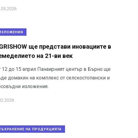
.05.2026
ИЗЛОЖЕНИЯ
GRISHOW ще представи иновациите в
емеделието на 21-ви век
т 12 до 15 април Панаирният център в Бърно ще
ъде домакин на комплекс от селскостопански и
есовъдни изложения.
02.2026
СЪХРАНЕНИЕ НА ПРОДУКЦИЯТА