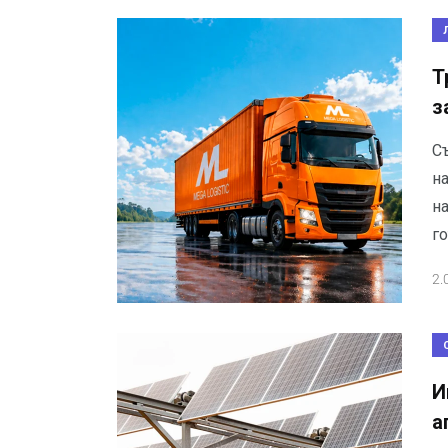
Т
з
С
н
н
г
2.
И
а