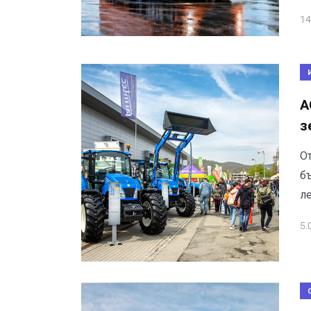
14
A
з
О
б
л
5.