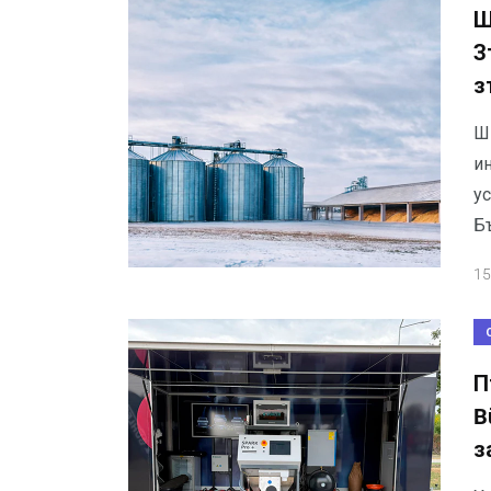
Ш
З
з
Ш
и
у
Б
15
П
B
з