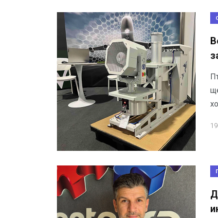
В
з
П
ще
хо
19
Д
и