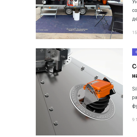
У
с
де
15
С
н
Si
р
ф
9.