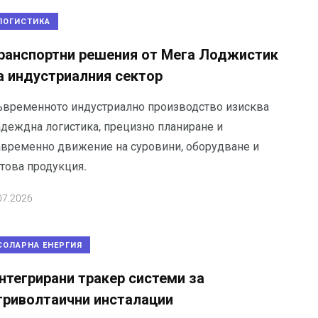
ЛОГИСТИКА
ранспортни решения от Мега Лоджистик
а индустриалния сектор
ъвременното индустриално производство изисква
адеждна логистика, прецизно планиране и
авременно движение на суровини, оборудване и
отова продукция.
07.2026
СОЛАРНА ЕНЕРГИЯ
нтегрирани тракер системи за
гриволтаични инсталации