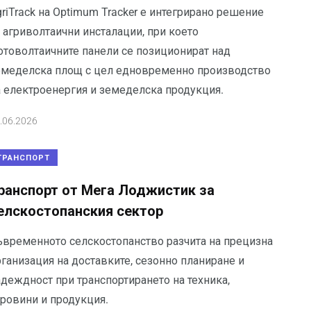
riTrack на Optimum Tracker е интегрирано решение
 агриволтаични инсталации, при което
отоволтаичните панели се позиционират над
емеделска площ с цел едновременно производство
а електроенергия и земеделска продукция.
.06.2026
ТРАНСПОРТ
ранспорт от Мега Лоджистик за
елскостопанския сектор
ъвременното селскостопанство разчита на прецизна
ганизация на доставките, сезонно планиране и
адеждност при транспортирането на техника,
уровини и продукция.