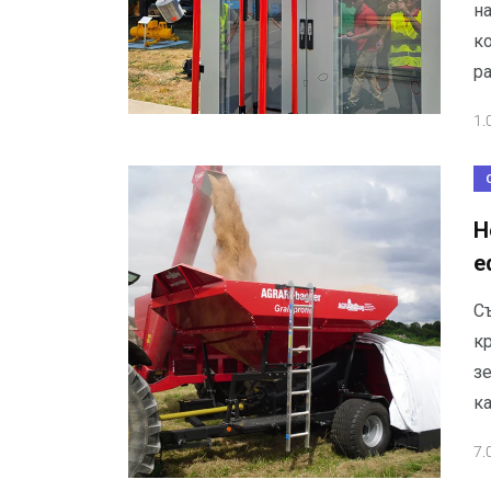
на
ко
р
1.
Н
е
С
кр
з
ка
7.