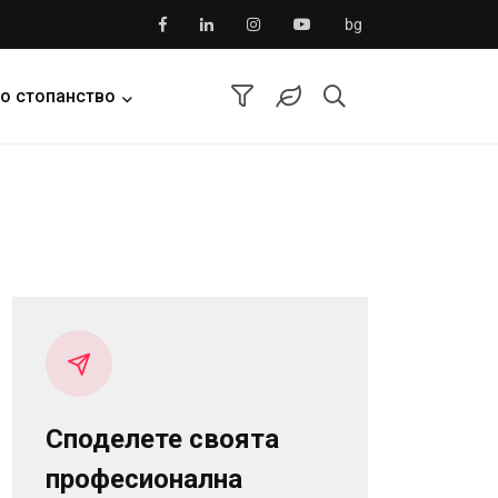
bg
о стопанство
Споделете своята
професионална