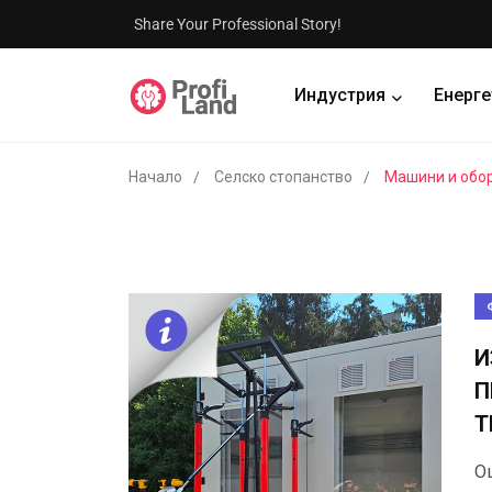
Share Your Professional Story!
Индустрия
Енерге
Начало
Селско стопанство
Машини и обо
И
П
Т
О