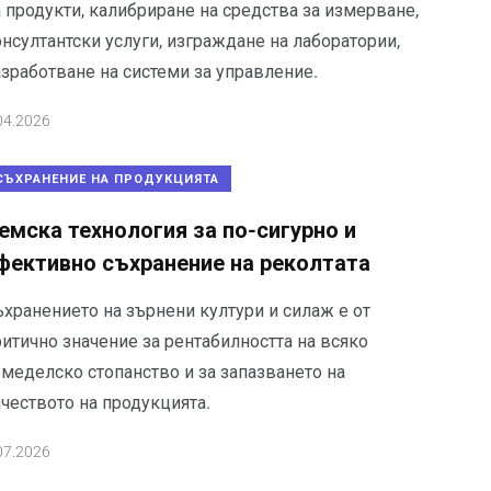
 продукти, калибриране на средства за измерване,
нсултантски услуги, изграждане на лаборатории,
азработване на системи за управление.
04.2026
СЪХРАНЕНИЕ НА ПРОДУКЦИЯТА
емска технология за по-сигурно и
фективно съхранение на реколтата
ъхранението на зърнени култури и силаж е от
итично значение за рентабилността на всяко
емеделско стопанство и за запазването на
чеството на продукцията.
07.2026