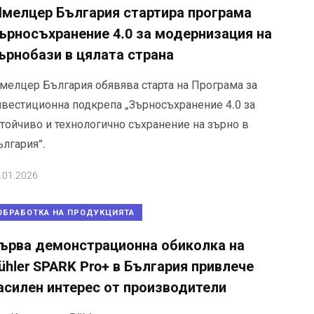
мелцер България стартира програма
ърносъхранение 4.0 за модернизация на
ърнобази в цялата страна
мелцер България обявява старта на Програма за
нвестиционна подкрепа „Зърносъхранение 4.0 за
стойчиво и технологично съхранение на зърно в
ългария“.
.01.2026
ОБРАБОТКА НА ПРОДУКЦИЯТА
ърва демонстрационна обиколка на
ühler SPARK Pro+ в България привлече
асилен интерес от производители