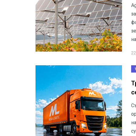
Ag
за
ф
з
н
22
Т
с
С
ор
н
с