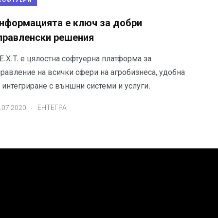
СОФТУЕРИ
нформацията е ключ за добри
правленски решения
E.X.T. е цялостна софтуерна платформа за
правление на всички сфери на агробизнеса, удобна
 интегриране с външни системи и услуги.
.
.07.2020
ЕНТЕГРА