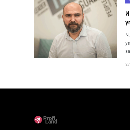
И
у
N.
у
за
27