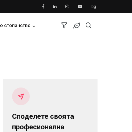
bg
о стопанство
Споделете своята
професионална