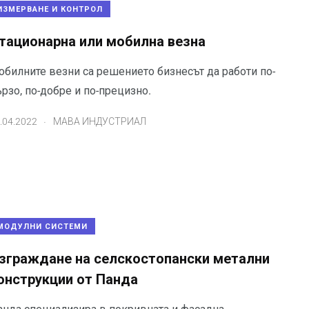
ИЗМЕРВАНЕ И КОНТРОЛ
тационарна или мобилна везна
обилните везни са решението бизнесът да работи по-
рзо, по-добре и по-прецизно.
.
.04.2022
МАВА ИНДУСТРИАЛ
МОДУЛНИ СИСТЕМИ
зграждане на селскостопански метални
онструкции от Панда