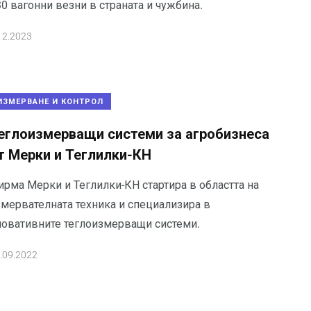
0 вагонни везни в страната и чужбина.
12.2023
ИЗМЕРВАНЕ И КОНТРОЛ
еглоизмерващи системи за агробизнеса
т Мерки и Теглилки-КН
ирма Мерки и Теглилки-КН стартира в областта на
змервателната техника и специализира в
новативните теглоизмерващи системи.
.09.2022