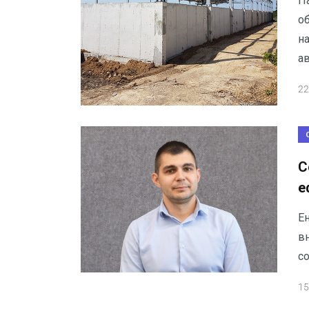
П
о
на
а
22
С
е
Е
в
с
15