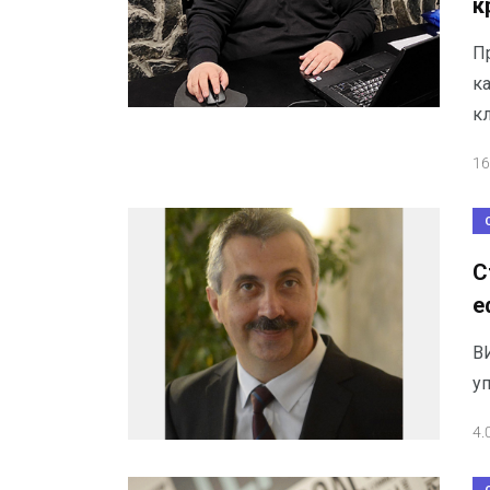
к
П
к
кл
16
С
е
В
у
4.