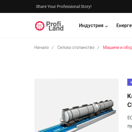
Share Your Professional Story!
Индустрия
Енерге
Начало
Селско стопанство
Машини и обо
К
С
Е
п