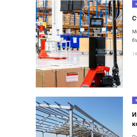
С
М
бъ
14
И
к