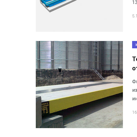
13
5.
Т
о
Ф
и
и
16