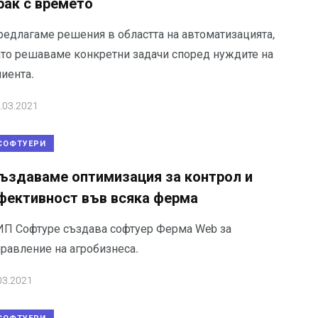
рак с времето
редлагаме решения в областта на автоматизацията,
ато решаваме конкретни задачи според нуждите на
иента.
.03.2021
СОФТУЕРИ
ъздаваме оптимизация за контрол и
фективност във всяка ферма
ИП Софтуре създава софтуер Ферма Web за
правление на агробизнеса.
03.2021