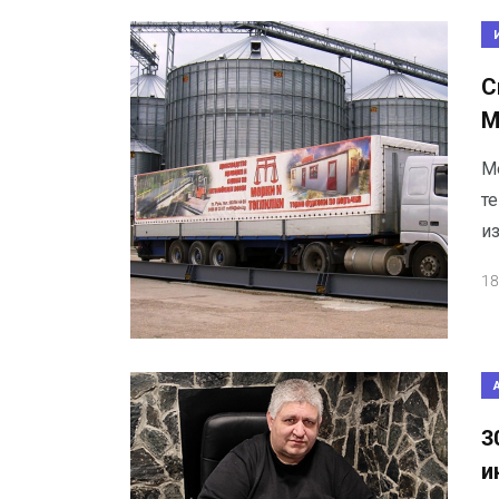
С
М
М
т
и
18
3
и