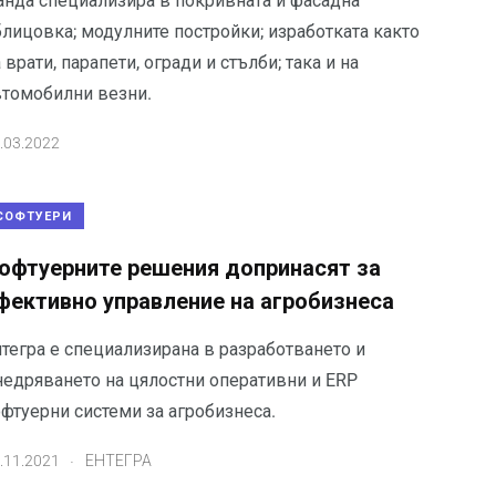
анда специализира в покривната и фасадна
блицовка; модулните постройки; изработката както
 врати, парапети, огради и стълби; така и на
втомобилни везни.
.03.2022
СОФТУЕРИ
офтуерните решения допринасят за
фективно управление на агробизнеса
нтегра е специализирана в разработването и
недряването на цялостни оперативни и ERP
офтуерни системи за агробизнеса.
.
.11.2021
ЕНТЕГРА