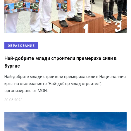
ОБРАЗОВАНИЕ
Най-добрите млади строители премериха сили в
Бургас
Най-добрите млади строители премериха сили в Националния
кръг на състезанието "Най-добър млад строител",
организирано от МОН.
30.06.2023