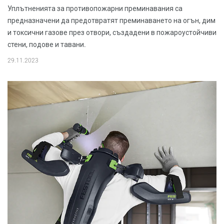
Уплътненията за противопожарни преминавания са
предназначени да предотвратят преминаването на огън, дим
и токсични газове през отвори, създадени в пожароустойчиви
стени, подове и тавани.
29.11.2023