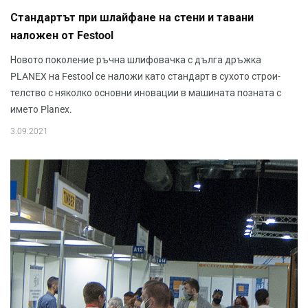
Стандартът при шлайфане на стени и тавани
наложен от Festool
Новото поколение ръчна шлифовачка с дълга дръжка
PLANEX на Festool се наложи като стандарт в сухото строи­
телство с няколко основни иновации в машината позната с
името Planex.
3.09.2021