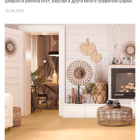
шеврон и рибена кост, Версай и други много графични шарки.
18.08.2025