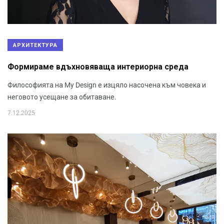
АРХИТЕКТУРА
Формираме вдъхновяваща интериорна среда
Философията на My Design е изцяло насочена към човека и
неговото усещане за обитаване.
7.12.2025