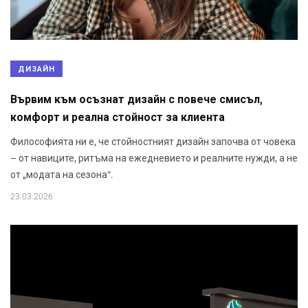
ДИЗАЙН
Вървим към осъзнат дизайн с повече смисъл,
комфорт и реална стойност за клиента
Философията ни е, че стойностният дизайн започва от човека
– от навиците, ритъма на ежедневието и реалните нужди, а не
от „модата на сезона“.
23.03.2026