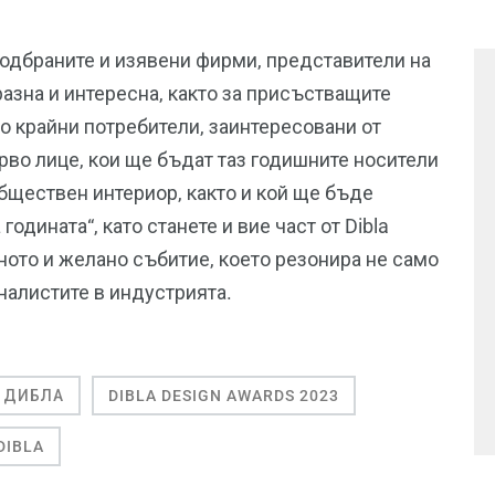
одбраните и изявени фирми, представители на
разна и интересна, както за присъстващите
то крайни потребители, заинтересовани от
рво лице, кои ще бъдат таз годишните носители
бществен интериор, както и кой ще бъде
годината“, като станете и вие част от Dibla
ното и желано събитие, което резонира не само
налистите в индустрията.
ДИБЛА
DIBLA DESIGN AWARDS 2023
DIBLA