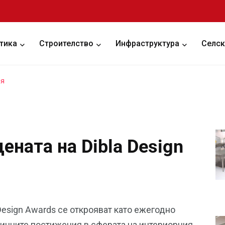
тика
Строителство
Инфраструктура
Селск
ия
ената на Dibla Design
Design Awards се открояват като ежегодно
личните постижения в сферата на интериорния