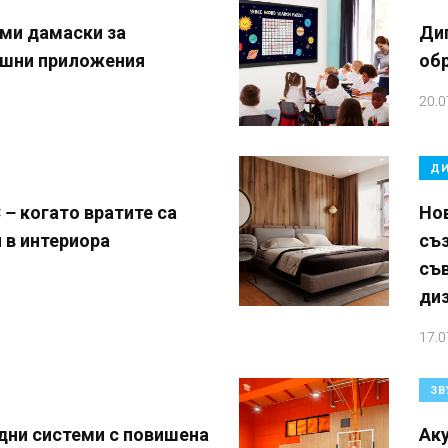
ми дамаски за
Диг
ншни приложения
об
20.0
ДИ
 когато вратите са
Нов
 в интериора
съ
съ
ди
17.0
ЗВ
дни системи с повишена
Аку