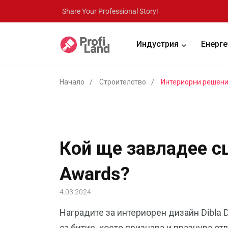
Share Your Professional Story!
Индустрия
Енерге
Начало
Строителство
Интериорни решен
Кой ще завладее сц
Awards?
4.03.2024
Наградите за интериорен дизайн Dibla 
събитие, което признава и празнува от