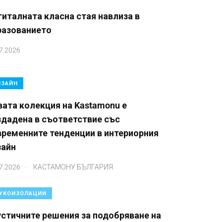
италната класна стая навлиза в
разованието
7.2026
ЗАЙН
ата колекция на Kastamonu е
здадена в съответствие със
временните тенденции в интериорния
зайн
.
7.2026
КАСТАМОНУ БЪЛГАРИЯ
УКОИЗОЛАЦИИ
стичните решения за подобряване на