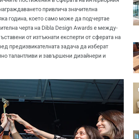
 награждаването привлича значителна
яка година, което само може да подчертае
ителна черта на Dibla Design Awards е между-
ъставени от изтъкнати експерти от сферата на
пред предизвикателната задача да изберат
лно талантливи и завършени дизайнери и