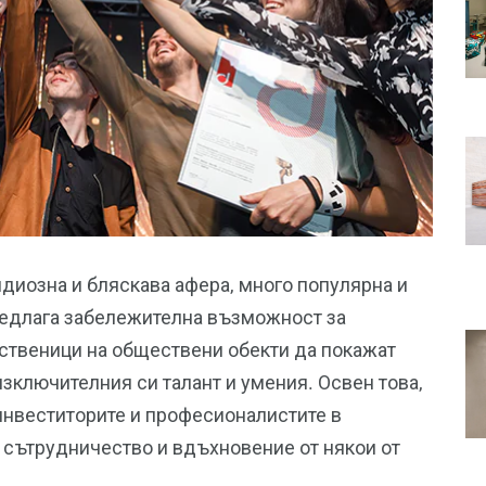
диозна и бляскава афера, много популярна и
предлага забележителна възможност за
бственици на обществени обекти да покажат
изключителния си талант и умения. Освен това,
инвеститорите и професионалистите в
а сътрудничество и вдъхновение от някои от